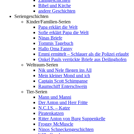
Zahngeschichten
Bibel und Kirche
andere Geschichten
Seriengeschichten
Kinder/Familien-Serien
Papa erklärt die Welt
Sofie erklärt Papa die Welt
Ninas Briefe
Tommis Tagebuch
Hallo Oma Fanny
Emmi ermittelt – Schlauer als die Polizei erlaubt
Onkel Pauls verrückte Briefe aus Deilinghofen
Weltraum-Serien
Nik und Nele fliegen ins All
Mein kleiner Mond und ich
Captain Scott Schimpanse
Raumschiff Enterschwein
Tier-Serien
Mann und Manni
Der Anton und Herr Fritte
N.C.I.S. – Katze
Piratenkatzen
Ritter Anton von Burg Suppenkelle
Froggy McMuscle
Ninos Schneckengeschichten