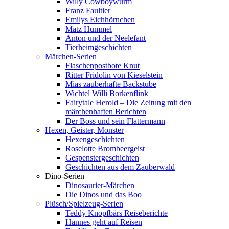
Willy Cowboywurm
Franz Faultier
Emilys Eichhörnchen
Matz Hummel
Anton und der Neelefant
Tierheimgeschichten
Märchen-Serien
Flaschenpostbote Knut
Ritter Fridolin von Kieselstein
Mias zauberhafte Backstube
Wichtel Willi Borkenflink
Fairytale Herold – Die Zeitung mit den
märchenhaften Berichten
Der Boss und sein Flattermann
Hexen, Geister, Monster
Hexengeschichten
Roselotte Brombeergeist
Gespenstergeschichten
Geschichten aus dem Zauberwald
Dino-Serien
Dinosaurier-Märchen
Die Dinos und das Boo
Plüsch/Spielzeug-Serien
Teddy Knopfbärs Reiseberichte
Hannes geht auf Reisen