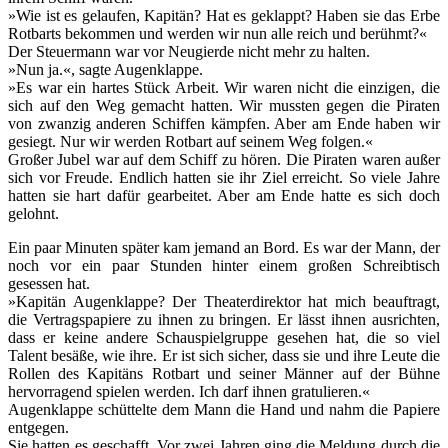
»Wie ist es gelaufen, Kapitän? Hat es geklappt? Haben sie das Erbe
Rotbarts bekommen und werden wir nun alle reich und berühmt?«
Der Steuermann war vor Neugierde nicht mehr zu halten.
»Nun ja.«, sagte Augenklappe.
»Es war ein hartes Stück Arbeit. Wir waren nicht die einzigen, die
sich auf den Weg gemacht hatten. Wir mussten gegen die Piraten
von zwanzig anderen Schiffen kämpfen. Aber am Ende haben wir
gesiegt. Nur wir werden Rotbart auf seinem Weg folgen.«
Großer Jubel war auf dem Schiff zu hören. Die Piraten waren außer
sich vor Freude. Endlich hatten sie ihr Ziel erreicht. So viele Jahre
hatten sie hart dafür gearbeitet. Aber am Ende hatte es sich doch
gelohnt.
Ein paar Minuten später kam jemand an Bord. Es war der Mann, der
noch vor ein paar Stunden hinter einem großen Schreibtisch
gesessen hat.
»Kapitän Augenklappe? Der Theaterdirektor hat mich beauftragt,
die Vertragspapiere zu ihnen zu bringen. Er lässt ihnen ausrichten,
dass er keine andere Schauspielgruppe gesehen hat, die so viel
Talent besäße, wie ihre. Er ist sich sicher, dass sie und ihre Leute die
Rollen des Kapitäns Rotbart und seiner Männer auf der Bühne
hervorragend spielen werden. Ich darf ihnen gratulieren.«
Augenklappe schüttelte dem Mann die Hand und nahm die Papiere
entgegen.
Sie hatten es geschafft. Vor zwei Jahren ging die Meldung durch die