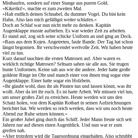
Misthaufen, sondern auf einer Stange aus purem Gold.
»Kikeriki!«, machte er zum zweiten Mal.
»Halt endlich deinen Schnabel, du dummer Vogel. Du bist kein
Hahn. Also lass mich gefälligst weiter schlafen.«
Doch an Schlaf war nun nicht mehr zu denken. Kapitän
Augenklappe musste aufstehen. Es war wieder Zeit zu arbeiten.
Er stand auf, zog sich seine schicke Uniform an und ging an Deck.
»Raus aus dem Kojen. Angetreten, faule Bande. Der Tag hat schon
längst begonnen. Ihr verschwendet wertvolle Zeit. Wir haben heute
viel zu tun.
Kurz darauf tauchten die ersten Matrosen auf. Aber waren es
wirklich richtige Matrosen? Seltsam sahen sie alle aus. Sie trugen
bunte Uniformen. Keine sah aus wie die andere. Jeder hatte große
goldene Ringe im Ohr und manch einer von ihnen trug sogar eine
Augenklappe. Einer hatte sogar ein Holzbein.
»Ihr glaubt wohl, dass ihr als Piraten tun und lassen könnt, was ihr
wollt. Aber da irrt ihr euch. Es ist harte Arbeit. Wir müssen viel tun,
um unser großes Ziel zu erreichen. Heute werden wir uns den
Schatz holen, von dem Kapitän Rotbart in seinen Aufzeichnungen
berichtet hat. Wir werden so reich werden, dass wir uns noch heute
Abend zur Ruhe setzen können.«
Ein großer Jubel ging durch das Schiff. Jeder Mann freute sich seit
Jahren nur auf diesen einen Augenblick. Und nun war er zum
greifen nah.
»Aber trotzdem wird die Tagesordnung eingehalten. Also schrubbt