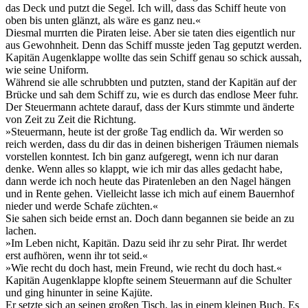
das Deck und putzt die Segel. Ich will, dass das Schiff heute von
oben bis unten glänzt, als wäre es ganz neu.«
Diesmal murrten die Piraten leise. Aber sie taten dies eigentlich nur
aus Gewohnheit. Denn das Schiff musste jeden Tag geputzt werden.
Kapitän Augenklappe wollte das sein Schiff genau so schick aussah,
wie seine Uniform.
Während sie alle schrubbten und putzten, stand der Kapitän auf der
Brücke und sah dem Schiff zu, wie es durch das endlose Meer fuhr.
Der Steuermann achtete darauf, dass der Kurs stimmte und änderte
von Zeit zu Zeit die Richtung.
»Steuermann, heute ist der große Tag endlich da. Wir werden so
reich werden, dass du dir das in deinen bisherigen Träumen niemals
vorstellen konntest. Ich bin ganz aufgeregt, wenn ich nur daran
denke. Wenn alles so klappt, wie ich mir das alles gedacht habe,
dann werde ich noch heute das Piratenleben an den Nagel hängen
und in Rente gehen. Vielleicht lasse ich mich auf einem Bauernhof
nieder und werde Schafe züchten.«
Sie sahen sich beide ernst an. Doch dann begannen sie beide an zu
lachen.
»Im Leben nicht, Kapitän. Dazu seid ihr zu sehr Pirat. Ihr werdet
erst aufhören, wenn ihr tot seid.«
»Wie recht du doch hast, mein Freund, wie recht du doch hast.«
Kapitän Augenklappe klopfte seinem Steuermann auf die Schulter
und ging hinunter in seine Kajüte.
Er setzte sich an seinen großen Tisch, las in einem kleinen Buch. Es