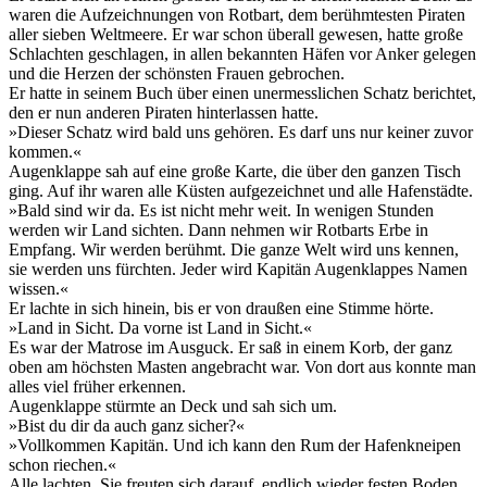
waren die Aufzeichnungen von Rotbart, dem berühmtesten Piraten
aller sieben Weltmeere. Er war schon überall gewesen, hatte große
Schlachten geschlagen, in allen bekannten Häfen vor Anker gelegen
und die Herzen der schönsten Frauen gebrochen.
Er hatte in seinem Buch über einen unermesslichen Schatz berichtet,
den er nun anderen Piraten hinterlassen hatte.
»Dieser Schatz wird bald uns gehören. Es darf uns nur keiner zuvor
kommen.«
Augenklappe sah auf eine große Karte, die über den ganzen Tisch
ging. Auf ihr waren alle Küsten aufgezeichnet und alle Hafenstädte.
»Bald sind wir da. Es ist nicht mehr weit. In wenigen Stunden
werden wir Land sichten. Dann nehmen wir Rotbarts Erbe in
Empfang. Wir werden berühmt. Die ganze Welt wird uns kennen,
sie werden uns fürchten. Jeder wird Kapitän Augenklappes Namen
wissen.«
Er lachte in sich hinein, bis er von draußen eine Stimme hörte.
»Land in Sicht. Da vorne ist Land in Sicht.«
Es war der Matrose im Ausguck. Er saß in einem Korb, der ganz
oben am höchsten Masten angebracht war. Von dort aus konnte man
alles viel früher erkennen.
Augenklappe stürmte an Deck und sah sich um.
»Bist du dir da auch ganz sicher?«
»Vollkommen Kapitän. Und ich kann den Rum der Hafenkneipen
schon riechen.«
Alle lachten. Sie freuten sich darauf, endlich wieder festen Boden