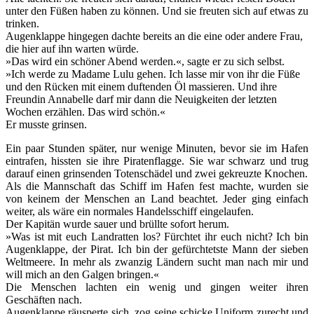
unter den Füßen haben zu können. Und sie freuten sich auf etwas zu
trinken.
Augenklappe hingegen dachte bereits an die eine oder andere Frau,
die hier auf ihn warten würde.
»Das wird ein schöner Abend werden.«, sagte er zu sich selbst.
»Ich werde zu Madame Lulu gehen. Ich lasse mir von ihr die Füße
und den Rücken mit einem duftenden Öl massieren. Und ihre
Freundin Annabelle darf mir dann die Neuigkeiten der letzten
Wochen erzählen. Das wird schön.«
Er musste grinsen.
Ein paar Stunden später, nur wenige Minuten, bevor sie im Hafen
eintrafen, hissten sie ihre Piratenflagge. Sie war schwarz und trug
darauf einen grinsenden Totenschädel und zwei gekreuzte Knochen.
Als die Mannschaft das Schiff im Hafen fest machte, wurden sie
von keinem der Menschen an Land beachtet. Jeder ging einfach
weiter, als wäre ein normales Handelsschiff eingelaufen.
Der Kapitän wurde sauer und brüllte sofort herum.
»Was ist mit euch Landratten los? Fürchtet ihr euch nicht? Ich bin
Augenklappe, der Pirat. Ich bin der gefürchtetste Mann der sieben
Weltmeere. In mehr als zwanzig Ländern sucht man nach mir und
will mich an den Galgen bringen.«
Die Menschen lachten ein wenig und gingen weiter ihren
Geschäften nach.
Augenklappe räusperte sich, zog seine schicke Uniform zurecht und