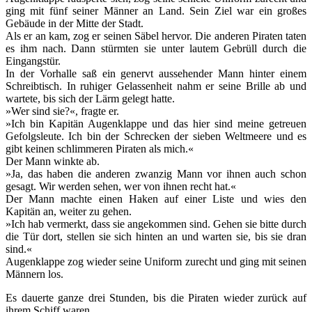
ging mit fünf seiner Männer an Land. Sein Ziel war ein großes
Gebäude in der Mitte der Stadt.
Als er an kam, zog er seinen Säbel hervor. Die anderen Piraten taten
es ihm nach. Dann stürmten sie unter lautem Gebrüll durch die
Eingangstür.
In der Vorhalle saß ein genervt aussehender Mann hinter einem
Schreibtisch. In ruhiger Gelassenheit nahm er seine Brille ab und
wartete, bis sich der Lärm gelegt hatte.
»Wer sind sie?«, fragte er.
»Ich bin Kapitän Augenklappe und das hier sind meine getreuen
Gefolgsleute. Ich bin der Schrecken der sieben Weltmeere und es
gibt keinen schlimmeren Piraten als mich.«
Der Mann winkte ab.
»Ja, das haben die anderen zwanzig Mann vor ihnen auch schon
gesagt. Wir werden sehen, wer von ihnen recht hat.«
Der Mann machte einen Haken auf einer Liste und wies den
Kapitän an, weiter zu gehen.
»Ich hab vermerkt, dass sie angekommen sind. Gehen sie bitte durch
die Tür dort, stellen sie sich hinten an und warten sie, bis sie dran
sind.«
Augenklappe zog wieder seine Uniform zurecht und ging mit seinen
Männern los.
Es dauerte ganze drei Stunden, bis die Piraten wieder zurück auf
ihrem Schiff waren.