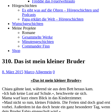
Freddie das Feuerwehrauto
Hörgeschichten
Es gibt was auf die Ohren – Hörgeschichten und
Podcasts
Papa erklärt die Welt – Hörgeschichten
Wunschgeschichten
Meine Projekte
Romane
Gesammelte Werke
Minutengeschichten
Commander Finn
Shop
310. Das ist mein kleiner Bruder
8. März 2015
Marco
Allgemein
0
»Das ist mein kleiner Bruder«
Chiara gähnte laut, während sie aus dem Bett heraus kam.
»Ich hab keine Lust auf Schule.«, beschwerte sie sich.
Mama warf kurz einen Blick in das Kinderzimmer.
»Maul nicht so rum, kleines Fräulein. Die Ferien sind doch grad erst
vorbei. Außerdem ist das doch heute ein ganz besonderer Tag, wenn
dein Bruder Fabio eingeschult wird.«