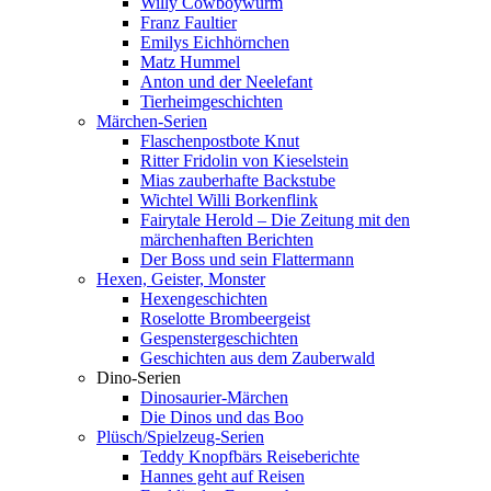
Willy Cowboywurm
Franz Faultier
Emilys Eichhörnchen
Matz Hummel
Anton und der Neelefant
Tierheimgeschichten
Märchen-Serien
Flaschenpostbote Knut
Ritter Fridolin von Kieselstein
Mias zauberhafte Backstube
Wichtel Willi Borkenflink
Fairytale Herold – Die Zeitung mit den
märchenhaften Berichten
Der Boss und sein Flattermann
Hexen, Geister, Monster
Hexengeschichten
Roselotte Brombeergeist
Gespenstergeschichten
Geschichten aus dem Zauberwald
Dino-Serien
Dinosaurier-Märchen
Die Dinos und das Boo
Plüsch/Spielzeug-Serien
Teddy Knopfbärs Reiseberichte
Hannes geht auf Reisen