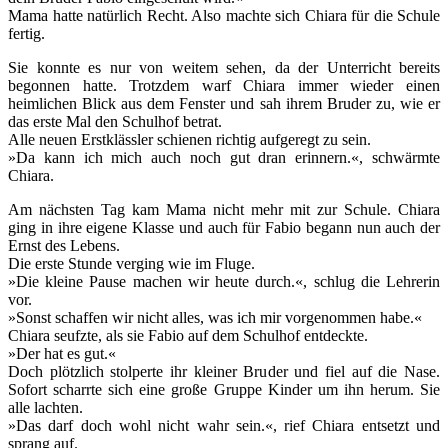
Mama hatte natürlich Recht. Also machte sich Chiara für die Schule
fertig.
Sie konnte es nur von weitem sehen, da der Unterricht bereits
begonnen hatte. Trotzdem warf Chiara immer wieder einen
heimlichen Blick aus dem Fenster und sah ihrem Bruder zu, wie er
das erste Mal den Schulhof betrat.
Alle neuen Erstklässler schienen richtig aufgeregt zu sein.
»Da kann ich mich auch noch gut dran erinnern.«, schwärmte
Chiara.
Am nächsten Tag kam Mama nicht mehr mit zur Schule. Chiara
ging in ihre eigene Klasse und auch für Fabio begann nun auch der
Ernst des Lebens.
Die erste Stunde verging wie im Fluge.
»Die kleine Pause machen wir heute durch.«, schlug die Lehrerin
vor.
»Sonst schaffen wir nicht alles, was ich mir vorgenommen habe.«
Chiara seufzte, als sie Fabio auf dem Schulhof entdeckte.
»Der hat es gut.«
Doch plötzlich stolperte ihr kleiner Bruder und fiel auf die Nase.
Sofort scharrte sich eine große Gruppe Kinder um ihn herum. Sie
alle lachten.
»Das darf doch wohl nicht wahr sein.«, rief Chiara entsetzt und
sprang auf.