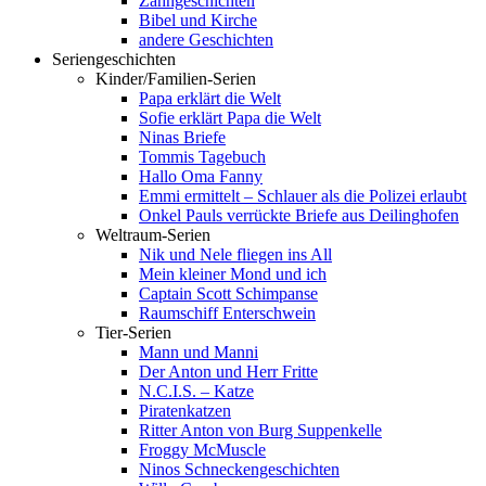
Zahngeschichten
Bibel und Kirche
andere Geschichten
Seriengeschichten
Kinder/Familien-Serien
Papa erklärt die Welt
Sofie erklärt Papa die Welt
Ninas Briefe
Tommis Tagebuch
Hallo Oma Fanny
Emmi ermittelt – Schlauer als die Polizei erlaubt
Onkel Pauls verrückte Briefe aus Deilinghofen
Weltraum-Serien
Nik und Nele fliegen ins All
Mein kleiner Mond und ich
Captain Scott Schimpanse
Raumschiff Enterschwein
Tier-Serien
Mann und Manni
Der Anton und Herr Fritte
N.C.I.S. – Katze
Piratenkatzen
Ritter Anton von Burg Suppenkelle
Froggy McMuscle
Ninos Schneckengeschichten