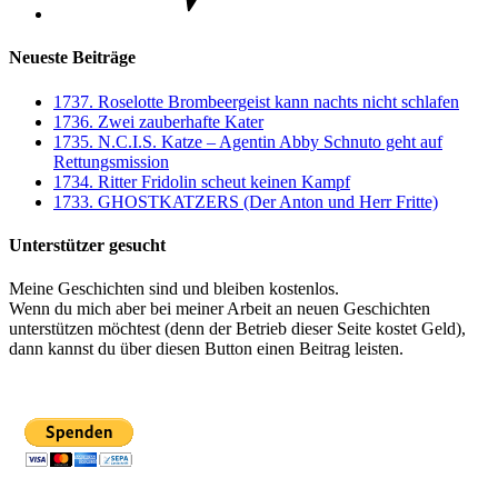
Neueste Beiträge
1737. Roselotte Brombeergeist kann nachts nicht schlafen
1736. Zwei zauberhafte Kater
1735. N.C.I.S. Katze – Agentin Abby Schnuto geht auf
Rettungsmission
1734. Ritter Fridolin scheut keinen Kampf
1733. GHOSTKATZERS (Der Anton und Herr Fritte)
Unterstützer gesucht
Meine Geschichten sind und bleiben kostenlos.
Wenn du mich aber bei meiner Arbeit an neuen Geschichten
unterstützen möchtest (denn der Betrieb dieser Seite kostet Geld),
dann kannst du über diesen Button einen Beitrag leisten.