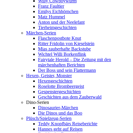
Willy Cowboywurm
Franz Faultier
Emilys Eichhörnchen
Matz Hummel
Anton und der Neelefant
Tierheimgeschichten
Märchen-Serien
Flaschenpostbote Knut
Ritter Fridolin von Kieselstein
Mias zauberhafte Backstube
Wichtel Willi Borkenflink
Fairytale Herold – Die Zeitung mit den
märchenhaften Berichten
Der Boss und sein Flattermann
Hexen, Geister, Monster
Hexengeschichten
Roselotte Brombeergeist
Gespenstergeschichten
Geschichten aus dem Zauberwald
Dino-Serien
Dinosaurier-Märchen
Die Dinos und das Boo
Plüsch/Spielzeug-Serien
Teddy Knopfbärs Reiseberichte
Hannes geht auf Reisen