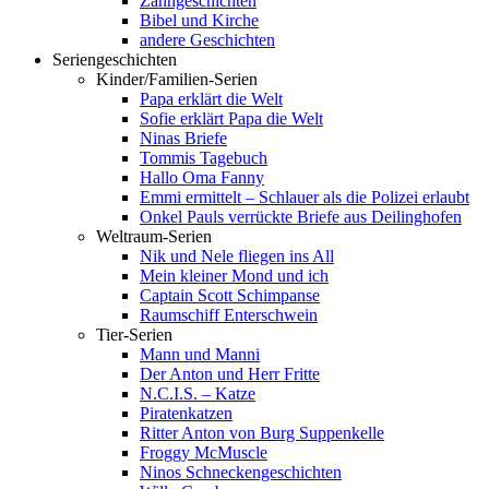
Zahngeschichten
Bibel und Kirche
andere Geschichten
Seriengeschichten
Kinder/Familien-Serien
Papa erklärt die Welt
Sofie erklärt Papa die Welt
Ninas Briefe
Tommis Tagebuch
Hallo Oma Fanny
Emmi ermittelt – Schlauer als die Polizei erlaubt
Onkel Pauls verrückte Briefe aus Deilinghofen
Weltraum-Serien
Nik und Nele fliegen ins All
Mein kleiner Mond und ich
Captain Scott Schimpanse
Raumschiff Enterschwein
Tier-Serien
Mann und Manni
Der Anton und Herr Fritte
N.C.I.S. – Katze
Piratenkatzen
Ritter Anton von Burg Suppenkelle
Froggy McMuscle
Ninos Schneckengeschichten