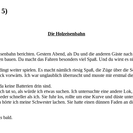
 5)
Die Holzeisenbahn
isenbahn berichten. Gestern Abend, als Du und die anderen Gäste nach
en bauen. Da macht das Fahren besonders viel Spaß. Und du wirst es ni
ingt weiter spielen. Es macht nämlich riesig Spaß, die Züge über die
Stück vorwärts. Ich war unglaublich überrascht und musste mir erstmal 
 keine Batterien drin sind.
Ich tat so, als würde ich etwas suchen. Ich untersuchte eine andere Lok
der schneller als ich. Sie fuhr los, rollte um eine Kurve und düste unt
 hörte ich meine Schwester lachen. Sie hatte einen dünnen Faden an d
s bald.