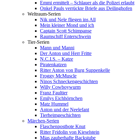
Emmi ermittelt – Schlauer als die Polizei erlaubt
Onkel Pauls verrückte Briefe aus Deilinghofen
Weltraum-Serien
Nik und Nele fliegen ins All
Mein kleiner Mond und ich
Captain Scott Schimpanse
Raumschiff Enterschwein
Tier-Serien
Mann und Manni
Der Anton und Herr Fritte
N.C.I.S. – Katze
Piratenkatzen
Ritter Anton von Burg Suppenkelle
Froggy McMuscle
Ninos Schneckengeschichten
Willy Cowboywurm
Franz Faultier
Emilys Eichhörnchen
Matz Hummel
Anton und der Neelefant
Tierheimgeschichten
Märchen-Serien
Flaschenpostbote Knut
Ritter Fridolin von Kieselstein
Mias zauberhafte Backstube