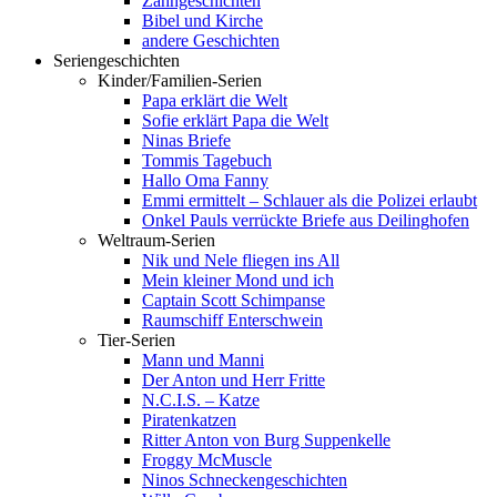
Zahngeschichten
Bibel und Kirche
andere Geschichten
Seriengeschichten
Kinder/Familien-Serien
Papa erklärt die Welt
Sofie erklärt Papa die Welt
Ninas Briefe
Tommis Tagebuch
Hallo Oma Fanny
Emmi ermittelt – Schlauer als die Polizei erlaubt
Onkel Pauls verrückte Briefe aus Deilinghofen
Weltraum-Serien
Nik und Nele fliegen ins All
Mein kleiner Mond und ich
Captain Scott Schimpanse
Raumschiff Enterschwein
Tier-Serien
Mann und Manni
Der Anton und Herr Fritte
N.C.I.S. – Katze
Piratenkatzen
Ritter Anton von Burg Suppenkelle
Froggy McMuscle
Ninos Schneckengeschichten