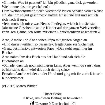
»Oh nein. Was ist passiert? Ich bin plötzlich ganz dick geworden.
Wie konnte das nur geschehen?«
Dem Weihnachtsmann fielen wieder die vielen Schalen voller Kekse
ein, die ihm so gut geschmeckt hatten. Er seufzte laut und schlich
sich nach Hause.
»Jetzt muss ich mir etwas Neues überlegen, wie ich im nächsten
Jahr meine Geschenke an die Kinder auf der ganzen Welt verteilen
kann. Ich glaube, ich sollte mir einen Rentierschlitten anschaffen.«
Arne, Amelie und Anna sahen Papa mit großen Augen an.
»Und das ist wirklich so passiert?«, fragte Arne zur Sicherheit.
»Ganz bestimmt.«, antwortete Papa. »Das steht sogar hier im
Buch.«
Arne nahm ihm das Buch aus der Hand und sah sich die
Buchstaben an.
»Schade, dass ich noch nicht lesen kann. Aber wenn du sagst, dass
es hier steht, dann wird das auch richtig sein.«
Er nahm Amelie wieder an der Hand und ging mit ihr zurück in sein
Kinderzimmer.
(c) 2016, Marco Wittler
Unser Score
Klicke, um diesen Beitrag zu bewerten!
[Gesamt:
0
Durchschnitt:
0
]