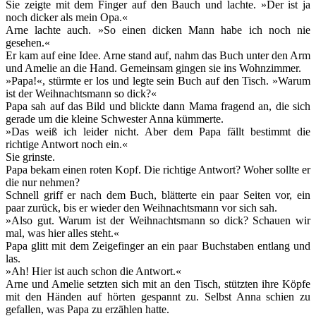
Sie zeigte mit dem Finger auf den Bauch und lachte. »Der ist ja
noch dicker als mein Opa.«
Arne lachte auch. »So einen dicken Mann habe ich noch nie
gesehen.«
Er kam auf eine Idee. Arne stand auf, nahm das Buch unter den Arm
und Amelie an die Hand. Gemeinsam gingen sie ins Wohnzimmer.
»Papa!«, stürmte er los und legte sein Buch auf den Tisch. »Warum
ist der Weihnachtsmann so dick?«
Papa sah auf das Bild und blickte dann Mama fragend an, die sich
gerade um die kleine Schwester Anna kümmerte.
»Das weiß ich leider nicht. Aber dem Papa fällt bestimmt die
richtige Antwort noch ein.«
Sie grinste.
Papa bekam einen roten Kopf. Die richtige Antwort? Woher sollte er
die nur nehmen?
Schnell griff er nach dem Buch, blätterte ein paar Seiten vor, ein
paar zurück, bis er wieder den Weihnachtsmann vor sich sah.
»Also gut. Warum ist der Weihnachtsmann so dick? Schauen wir
mal, was hier alles steht.«
Papa glitt mit dem Zeigefinger an ein paar Buchstaben entlang und
las.
»Ah! Hier ist auch schon die Antwort.«
Arne und Amelie setzten sich mit an den Tisch, stützten ihre Köpfe
mit den Händen auf hörten gespannt zu. Selbst Anna schien zu
gefallen, was Papa zu erzählen hatte.