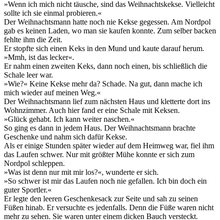
»Wenn ich mich nicht täusche, sind das Weihnachtskekse. Vielleicht
sollte ich sie einmal probieren.«
Der Weihnachtsmann hatte noch nie Kekse gegessen. Am Nordpol
gab es keinen Laden, wo man sie kaufen konnte. Zum selber backen
fehlte ihm die Zeit.
Er stopfte sich einen Keks in den Mund und kaute darauf herum.
»Mmh, ist das lecker«.
Er nahm einen zweiten Keks, dann noch einen, bis schließlich die
Schale leer war.
»Wie?« Keine Kekse mehr da? Schade. Na gut, dann mache ich
mich wieder auf meinen Weg.«
Der Weihnachtsmann lief zum nächsten Haus und kletterte dort ins
Wohnzimmer. Auch hier fand er eine Schale mit Keksen.
»Glück gehabt. Ich kann weiter naschen.«
So ging es dann in jedem Haus. Der Weihnachtsmann brachte
Geschenke und nahm sich dafür Kekse.
Als er einige Stunden später wieder auf dem Heimweg war, fiel ihm
das Laufen schwer. Nur mit größter Mühe konnte er sich zum
Nordpol schleppen.
»Was ist denn nur mit mir los?«, wunderte er sich.
»So schwer ist mir das Laufen noch nie gefallen. Ich bin doch ein
guter Sportler.«
Er legte den leeren Geschenkesack zur Seite und sah zu seinen
Füßen hinab. Er versuchte es jedenfalls. Denn die Füße waren nicht
mehr zu sehen. Sie waren unter einem dicken Bauch versteckt.