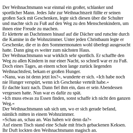
Der Weihnachtsmann war einmal ein großer, schlanker und
sportlicher Mann. Jedes Jahr zur Weihnachtszeit füllte er seinen
großen Sack mit Geschenken, legte sich diesen über die Schulter
und machte sich zu Fuß auf den Weg zu den Menschenkindern, um
ihnen eine Freude zu machen.
Er kletterte an Dachrinnen hinauf auf die Dächer und rutschte durch
die Kamine in die Wohnzimmer. Unter jeden Christbaum legte er
Geschenke, die er in den Sommermonaten wohl überlegt ausgesucht
hatte. Dann ging es weiter zum nächsten Haus.
Der Weihnachtsmann war wirklich sehr sportlich. Er schaffte den
Weg zu allen Kindern in nur einer Nacht, so schnell war er zu Fuß.
Doch eines Tages, an einem schon lange zurück liegenden
Weihnachtsfest, bekam er großen Hunger.
»Nanu, was ist denn jetzt los?«, wunderte er sich. »Ich habe noch
nie Hunger verspürt, wenn ich Geschenke verteilt habe.«
Er dachte kurz nach. Dann fiel ihm ein, dass er sein Abendessen
vergessen hatte. Nun war es dafür zu spät.
»Ich muss etwas zu Essen finden, sonst schaffe ich nicht den ganzen
Weg.«
Der Weihnachtsmann sah sich um, wo er sich gerade befand,
nämlich mitten in einem Wohnzimmer.
»Schau an, schau an. Was haben wir denn da?«
Auf einem Tisch stand eine Schale mit frisch gebackenen Keksen.
Ihr Duft lockten den Weihnachtsmann magisch an.