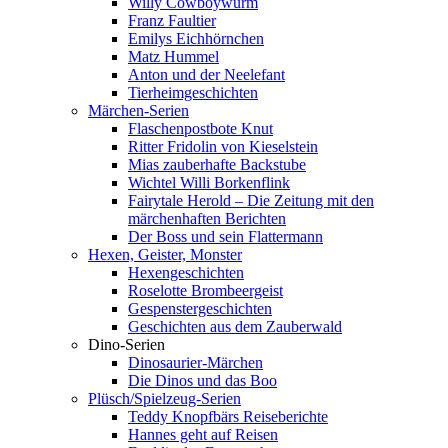
Willy Cowboywurm
Franz Faultier
Emilys Eichhörnchen
Matz Hummel
Anton und der Neelefant
Tierheimgeschichten
Märchen-Serien
Flaschenpostbote Knut
Ritter Fridolin von Kieselstein
Mias zauberhafte Backstube
Wichtel Willi Borkenflink
Fairytale Herold – Die Zeitung mit den
märchenhaften Berichten
Der Boss und sein Flattermann
Hexen, Geister, Monster
Hexengeschichten
Roselotte Brombeergeist
Gespenstergeschichten
Geschichten aus dem Zauberwald
Dino-Serien
Dinosaurier-Märchen
Die Dinos und das Boo
Plüsch/Spielzeug-Serien
Teddy Knopfbärs Reiseberichte
Hannes geht auf Reisen