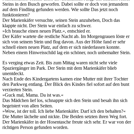
Steins in den Busch geworfen. Dabei sollte er doch von jemandem
auf dem Findling gefunden werden. Wie sollte Das jetzt noch
funktionieren?
Der Marienkäfer versuchte, seinen Stein anzuheben, Doch das
klappte nicht. Der Stein war einfach zu schwer.
»Ich brauche einen neuen Platz.«, entschied er.
Der Käfer wartete die restliche Nacht ab. Im Morgengrauen löste er
sich von seinem Stein und flog davon. Aus der Höhe fand er sehr
schnell einen neuen Platz, auf dem er sich niederlassen konnte.
Neben einem Hinweisschild lag ein schöner, noch unbemalter Stein.
Es verging etwas Zeit. Bis zum Mittag waren nicht sehr viele
Spaziergänger im Park. Der Stein mit dem Marienkäfer blieb
unentdeckt.
Nach Ende des Kindergartens kamen eine Mutter mit ihrer Tochter
den Parkweg entlang. Der Blick des Kindes fiel sofort auf den bunt
verzierten Stein.
»Guck mal, Mama. Da ist was.«
Das Mädchen lief los, schnappte sich den Stein und besah ihn sich
begeistert von allen Seiten.
»Wow, ist der toll. Ich liebe Marienkäfer. Darf ich den behalten?«
Die Mutter lächelte und nickte. Die Beiden setzten ihren Weg fort.
Der Marienkäfer in der Hosentasche freute sich sehr. Er war von der
richtigen Person gefunden worden.