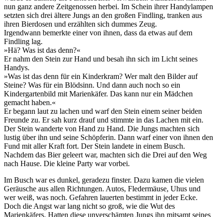
nun ganz andere Zeitgenossen herbei. Im Schein ihrer Handylampen
setzten sich drei ältere Jungs an den großen Findling, tranken aus
ihren Bierdosen und erzählten sich dummes Zeug.
Irgendwann bemerkte einer von ihnen, dass da etwas auf dem
Findling lag.
»Hä? Was ist das denn?«
Er nahm den Stein zur Hand und besah ihn sich im Licht seines
Handys.
»Was ist das denn für ein Kinderkram? Wer malt den Bilder auf
Steine? Was für ein Blödsinn. Und dann auch noch so ein
Kindergartenbild mit Marienkäfer. Das kann nur ein Mädchen
gemacht haben.«
Er begann laut zu lachen und warf den Stein einem seiner beiden
Freunde zu. Er sah kurz drauf und stimmte in das Lachen mit ein.
Der Stein wanderte von Hand zu Hand. Die Jungs machten sich
lustig über ihn und seine Schöpferin. Dann warf einer von ihnen den
Fund mit aller Kraft fort. Der Stein landete in einem Busch.
Nachdem das Bier geleert war, machten sich die Drei auf den Weg
nach Hause. Die kleine Party war vorbei.
Im Busch war es dunkel, geradezu finster. Dazu kamen die vielen
Geräusche aus allen Richtungen. Autos, Fledermäuse, Uhus und
wer weiß, was noch. Gefahren lauerten bestimmt in jeder Ecke.
Doch die Angst war lang nicht so groß, wie die Wut des
Marienkäfers. Hatten diese unverschämten Jungs ihn mitsamt seines