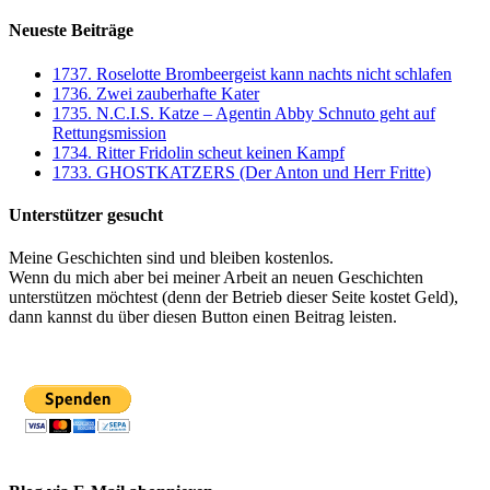
Neueste Beiträge
1737. Roselotte Brombeergeist kann nachts nicht schlafen
1736. Zwei zauberhafte Kater
1735. N.C.I.S. Katze – Agentin Abby Schnuto geht auf
Rettungsmission
1734. Ritter Fridolin scheut keinen Kampf
1733. GHOSTKATZERS (Der Anton und Herr Fritte)
Unterstützer gesucht
Meine Geschichten sind und bleiben kostenlos.
Wenn du mich aber bei meiner Arbeit an neuen Geschichten
unterstützen möchtest (denn der Betrieb dieser Seite kostet Geld),
dann kannst du über diesen Button einen Beitrag leisten.