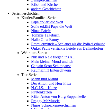
Zahngeschichten
Bibel und Kirche
andere Geschichten
Seriengeschichten
Kinder/Familien-Serien
Papa erklärt die Welt
Sofie erklärt Papa die Welt
Ninas Briefe
Tommis Tagebuch
Hallo Oma Fanny
Emmi ermittelt – Schlauer als die Polizei erlaubt
Onkel Pauls verrückte Briefe aus Deilinghofen
Weltraum-Serien
Nik und Nele fliegen ins All
Mein kleiner Mond und ich
Captain Scott Schimpanse
Raumschiff Enterschwein
Tier-Serien
Mann und Manni
Der Anton und Herr Fritte
N.C.I.S. – Katze
Piratenkatzen
Ritter Anton von Burg Suppenkelle
Froggy McMuscle
Ninos Schneckengeschichten