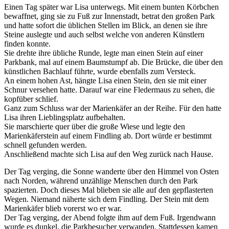
Einen Tag später war Lisa unterwegs. Mit einem bunten Körbchen
bewaffnet, ging sie zu Fuß zur Innenstadt, betrat den großen Park
und hatte sofort die üblichen Stellen im Blick, an denen sie ihre
Steine auslegte und auch selbst welche von anderen Künstlern
finden konnte.
Sie drehte ihre übliche Runde, legte man einen Stein auf einer
Parkbank, mal auf einem Baumstumpf ab. Die Brücke, die über den
künstlichen Bachlauf führte, wurde ebenfalls zum Versteck.
An einem hohen Ast, hängte Lisa einen Stein, den sie mit einer
Schnur versehen hatte. Darauf war eine Fledermaus zu sehen, die
kopfüber schlief.
Ganz zum Schluss war der Marienkäfer an der Reihe. Für den hatte
Lisa ihren Lieblingsplatz aufbehalten.
Sie marschierte quer über die große Wiese und legte den
Marienkäferstein auf einem Findling ab. Dort würde er bestimmt
schnell gefunden werden.
Anschließend machte sich Lisa auf den Weg zurück nach Hause.
Der Tag verging, die Sonne wanderte über den Himmel von Osten
nach Norden, während unzählige Menschen durch den Park
spazierten. Doch dieses Mal blieben sie alle auf den gepflasterten
Wegen. Niemand näherte sich dem Findling. Der Stein mit dem
Marienkäfer blieb vorerst wo er war.
Der Tag verging, der Abend folgte ihm auf dem Fuß. Irgendwann
wurde es dunkel, die Parkbesucher verwanden. Stattdessen kamen