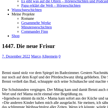
Es gibt was auf die Ohren – Hörgeschichten und Podcast
Papa erklärt die Welt – Hörgeschichten
Wunschgeschichten
Meine Projekte
Romane
Gesammelte Werke
Minutengeschichten
Commander Finn
Shop
1447. Die neue Frisur
7. Dezember 2022
Marco
Allgemein
0
Benni stand stolz vor dem Spiegel im Badezimmer. Gestern Nachmitta
nur noch auf dem Kopf und der Pferdeschwanz übrig geblieben. Die S
Benni verließ das Bad, schnappte sich seine Schultasche und machte 
Die Schulstunden vergingen. Der Mittag kam und damit Benni auch nac
Wort und rief Mama nicht einmal eine Begrüßung zu.
»Irgendwas stimmt da nicht.« Mama kam sofort aus der Küche und sah
»Die anderen Kinder haben mich alle ausgelacht. Sie meinen, ich sähe
das schlimmste Weihnachtsfest aller Zeiten. Wenn ich könnte, würd