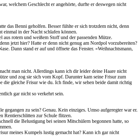
war, welchem Geschlecht er angehörte, durfte er deswegen nicht
e das Benni geholfen. Besser fühlte er sich trotzdem nicht, denn
t einmal in der Nacht schlafen können.
tel aus rotem und weißem Stoff und der passenden Mütze.
n jetzt hier? Hatte er denn nicht genug am Nordpol vorzubereiten?
Nase. Dann stand er auf und öffnete das Fenster. »Weihnachtsmann,
acht man nicht. Allerdings kann ich dir leider deine Haare nicht
r Mütze und zog sie sich vom Kopf. Darunter kam seine Frisur zum
 die gleiche Frisur wie du. Ich finde, wir sehen beide damit richtig
lich gar nicht so verkehrt sein.
e gegangen zu sein? Genau. Kein einziges. Umso aufgeregter war er.
 Rentierschlitten zur Schule flitzen.
 schnell die Belustigung bei seinen Mitschülern begonnen hatte, so
ommen.
Frisur meines Kumpels lustig gemacht hat? Kann ich gar nicht