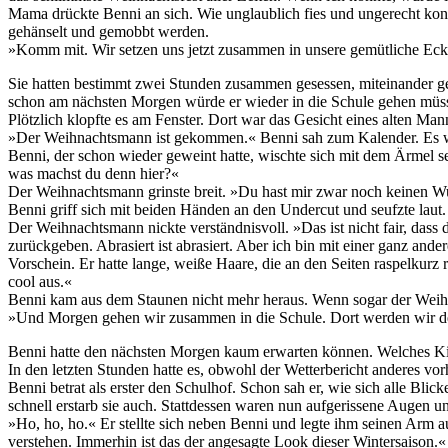
Mama drückte Benni an sich. Wie unglaublich fies und ungerecht konn
gehänselt und gemobbt werden.
»Komm mit. Wir setzen uns jetzt zusammen in unsere gemütliche Ecke
Sie hatten bestimmt zwei Stunden zusammen gesessen, miteinander ger
schon am nächsten Morgen würde er wieder in die Schule gehen müsse
Plötzlich klopfte es am Fenster. Dort war das Gesicht eines alten M
»Der Weihnachtsmann ist gekommen.« Benni sah zum Kalender. Es wa
Benni, der schon wieder geweint hatte, wischte sich mit dem Ärmel 
was machst du denn hier?«
Der Weihnachtsmann grinste breit. »Du hast mir zwar noch keinen Wun
Benni griff sich mit beiden Händen an den Undercut und seufzte laut.
Der Weihnachtsmann nickte verständnisvoll. »Das ist nicht fair, dass
zurückgeben. Abrasiert ist abrasiert. Aber ich bin mit einer ganz and
Vorschein. Er hatte lange, weiße Haare, die an den Seiten raspelkurz 
cool aus.«
Benni kam aus dem Staunen nicht mehr heraus. Wenn sogar der Weihnach
»Und Morgen gehen wir zusammen in die Schule. Dort werden wir den
Benni hatte den nächsten Morgen kaum erwarten können. Welches Kin
In den letzten Stunden hatte es, obwohl der Wetterbericht anderes vorh
Benni betrat als erster den Schulhof. Schon sah er, wie sich alle Blic
schnell erstarb sie auch. Stattdessen waren nun aufgerissene Auge
»Ho, ho, ho.« Er stellte sich neben Benni und legte ihm seinen Arm a
verstehen. Immerhin ist das der angesagte Look dieser Wintersaison.«