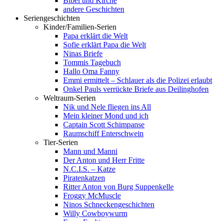
Bibel und Kirche
andere Geschichten
Seriengeschichten
Kinder/Familien-Serien
Papa erklärt die Welt
Sofie erklärt Papa die Welt
Ninas Briefe
Tommis Tagebuch
Hallo Oma Fanny
Emmi ermittelt – Schlauer als die Polizei erlaubt
Onkel Pauls verrückte Briefe aus Deilinghofen
Weltraum-Serien
Nik und Nele fliegen ins All
Mein kleiner Mond und ich
Captain Scott Schimpanse
Raumschiff Enterschwein
Tier-Serien
Mann und Manni
Der Anton und Herr Fritte
N.C.I.S. – Katze
Piratenkatzen
Ritter Anton von Burg Suppenkelle
Froggy McMuscle
Ninos Schneckengeschichten
Willy Cowboywurm