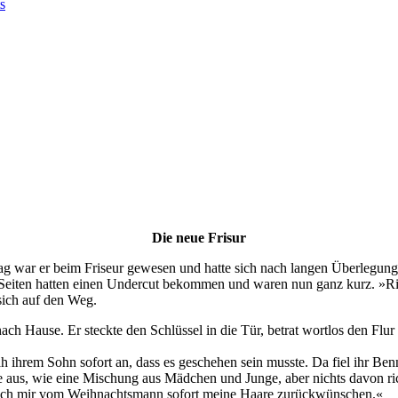
s
Die neue Frisur
g war er beim Friseur gewesen und hatte sich nach langen Überlegunge
eiten hatten einen Undercut bekommen und waren nun ganz kurz. »Richt
sich auf den Weg.
h Hause. Er steckte den Schlüssel in die Tür, betrat wortlos den Flur 
 ihrem Sohn sofort an, dass es geschehen sein musste. Da fiel ihr Be
 aus, wie eine Mischung aus Mädchen und Junge, aber nichts davon rich
e ich mir vom Weihnachtsmann sofort meine Haare zurückwünschen.«