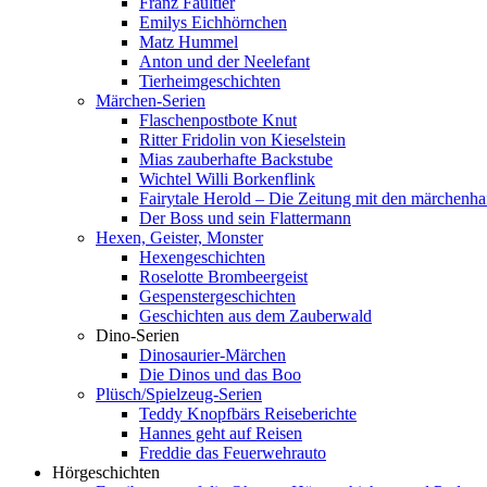
Franz Faultier
Emilys Eichhörnchen
Matz Hummel
Anton und der Neelefant
Tierheimgeschichten
Märchen-Serien
Flaschenpostbote Knut
Ritter Fridolin von Kieselstein
Mias zauberhafte Backstube
Wichtel Willi Borkenflink
Fairytale Herold – Die Zeitung mit den märchenha
Der Boss und sein Flattermann
Hexen, Geister, Monster
Hexengeschichten
Roselotte Brombeergeist
Gespenstergeschichten
Geschichten aus dem Zauberwald
Dino-Serien
Dinosaurier-Märchen
Die Dinos und das Boo
Plüsch/Spielzeug-Serien
Teddy Knopfbärs Reiseberichte
Hannes geht auf Reisen
Freddie das Feuerwehrauto
Hörgeschichten