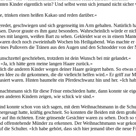
ten Kinder eigentlich sein? Und selbst wenn sich jemand nicht sicher 
, trinken einen heißen Kakao und reden darüber.«
edet, geschwiegen und sich gegenseitig im Arm gehalten. Natürlich hatt
n. Davor graute es ihm ganz besonders. Wahrscheinlich würde er nich
annes mit langem, weißen Bart zu sehen. Gekleidet war es in einem Man
ren doch noch zweieinhalb Wochen bis Heiligabend. Was machte er den
seines Pullovers die Tränen aus den Augen und den Schnodder von der 
schzettel geschrieben, trotzdem ist dein Wunsch bei mir gelandet.«
 »Ja, ich hätte gern meine langen Haare zurück.«
 dich die anderen Kinder wegen deiner Haare geärgert haben. So etwas m
eren Idee zu dir gekommen, die dir vielleicht helfen wird.« Er griff zu
rasiert waren. Hinten baumelte ein Pferdeschwanz hin und her. »Ich habe
tsmann sich für diese Frisur entschieden hatte, dann konnte sie eigent
 anderen Kindern zeigen, wie schick wir sind.«
d konnte schon von sich sagen, mit dem Weihnachtsmann in die Schul
ergesagt hatte, kräftig geschneit. So konnten die Beiden mit dem großen
ke auf ihn richteten. Erste grinsende Gesichter waren zu sehen. Doch so
n und offenstehende Münder zu erkennen. Der Weihnachtsmann war gek
uf die Schulter. »Ich habe gehört, dass sich hier jemand über die neue 