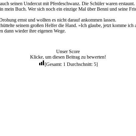
h seinen Undercut mit Pferdeschwanz. Die Schüler waren erstaunt. Mi
s in mein Buch. Wer sich noch ein einzige Mal über Benni und seine Fr
Drohung ernst und wollten es nicht darauf ankommen lassen.
ttelte seinem großen Helfer die Hand. »Ich glaube, jetzt komme ich al
gen dann wieder ihre eigenen Wege.
Unser Score
Klicke, um diesen Beitrag zu bewerten!
[Gesamt:
1
Durchschnitt:
5
]