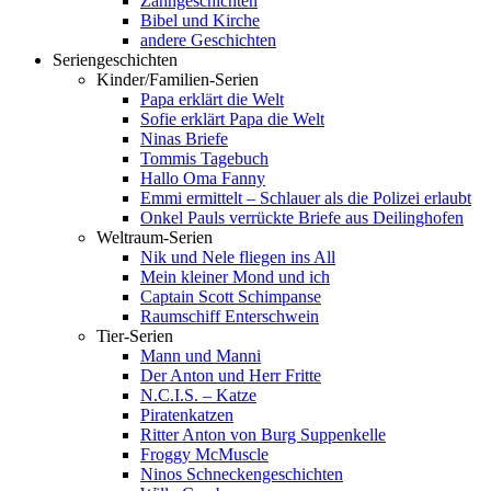
Zahngeschichten
Bibel und Kirche
andere Geschichten
Seriengeschichten
Kinder/Familien-Serien
Papa erklärt die Welt
Sofie erklärt Papa die Welt
Ninas Briefe
Tommis Tagebuch
Hallo Oma Fanny
Emmi ermittelt – Schlauer als die Polizei erlaubt
Onkel Pauls verrückte Briefe aus Deilinghofen
Weltraum-Serien
Nik und Nele fliegen ins All
Mein kleiner Mond und ich
Captain Scott Schimpanse
Raumschiff Enterschwein
Tier-Serien
Mann und Manni
Der Anton und Herr Fritte
N.C.I.S. – Katze
Piratenkatzen
Ritter Anton von Burg Suppenkelle
Froggy McMuscle
Ninos Schneckengeschichten