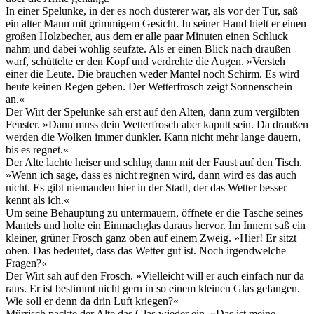
In einer Spelunke, in der es noch düsterer war, als vor der Tür, saß
ein alter Mann mit grimmigem Gesicht. In seiner Hand hielt er einen
großen Holzbecher, aus dem er alle paar Minuten einen Schluck
nahm und dabei wohlig seufzte. Als er einen Blick nach draußen
warf, schüttelte er den Kopf und verdrehte die Augen. »Versteh
einer die Leute. Die brauchen weder Mantel noch Schirm. Es wird
heute keinen Regen geben. Der Wetterfrosch zeigt Sonnenschein
an.«
Der Wirt der Spelunke sah erst auf den Alten, dann zum vergilbten
Fenster. »Dann muss dein Wetterfrosch aber kaputt sein. Da draußen
werden die Wolken immer dunkler. Kann nicht mehr lange dauern,
bis es regnet.«
Der Alte lachte heiser und schlug dann mit der Faust auf den Tisch.
»Wenn ich sage, dass es nicht regnen wird, dann wird es das auch
nicht. Es gibt niemanden hier in der Stadt, der das Wetter besser
kennt als ich.«
Um seine Behauptung zu untermauern, öffnete er die Tasche seines
Mantels und holte ein Einmachglas daraus hervor. Im Innern saß ein
kleiner, grüner Frosch ganz oben auf einem Zweig. »Hier! Er sitzt
oben. Das bedeutet, dass das Wetter gut ist. Noch irgendwelche
Fragen?«
Der Wirt sah auf den Frosch. »Vielleicht will er auch einfach nur da
raus. Er ist bestimmt nicht gern in so einem kleinen Glas gefangen.
Wie soll er denn da drin Luft kriegen?«
Mürrisch packte der Alte das Glas wieder ein. »Das ist meine