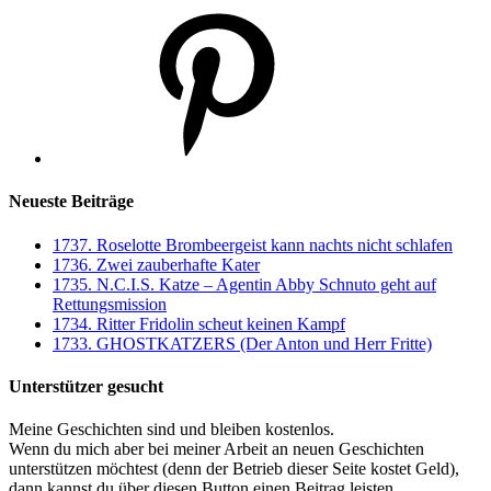
Pinterest
Neueste Beiträge
1737. Roselotte Brombeergeist kann nachts nicht schlafen
1736. Zwei zauberhafte Kater
1735. N.C.I.S. Katze – Agentin Abby Schnuto geht auf
Rettungsmission
1734. Ritter Fridolin scheut keinen Kampf
1733. GHOSTKATZERS (Der Anton und Herr Fritte)
Unterstützer gesucht
Meine Geschichten sind und bleiben kostenlos.
Wenn du mich aber bei meiner Arbeit an neuen Geschichten
unterstützen möchtest (denn der Betrieb dieser Seite kostet Geld),
dann kannst du über diesen Button einen Beitrag leisten.