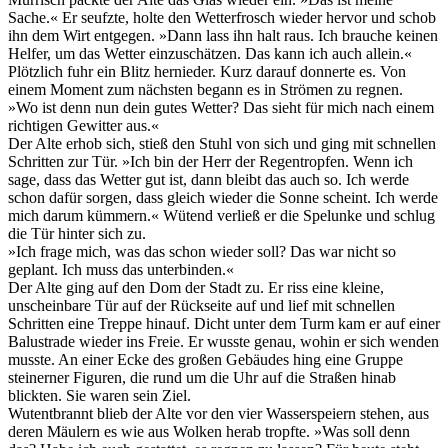
Sache.« Er seufzte, holte den Wetterfrosch wieder hervor und schob
ihn dem Wirt entgegen. »Dann lass ihn halt raus. Ich brauche keinen
Helfer, um das Wetter einzuschätzen. Das kann ich auch allein.«
Plötzlich fuhr ein Blitz hernieder. Kurz darauf donnerte es. Von
einem Moment zum nächsten begann es in Strömen zu regnen.
»Wo ist denn nun dein gutes Wetter? Das sieht für mich nach einem
richtigen Gewitter aus.«
Der Alte erhob sich, stieß den Stuhl von sich und ging mit schnellen
Schritten zur Tür. »Ich bin der Herr der Regentropfen. Wenn ich
sage, dass das Wetter gut ist, dann bleibt das auch so. Ich werde
schon dafür sorgen, dass gleich wieder die Sonne scheint. Ich werde
mich darum kümmern.« Wütend verließ er die Spelunke und schlug
die Tür hinter sich zu.
»Ich frage mich, was das schon wieder soll? Das war nicht so
geplant. Ich muss das unterbinden.«
Der Alte ging auf den Dom der Stadt zu. Er riss eine kleine,
unscheinbare Tür auf der Rückseite auf und lief mit schnellen
Schritten eine Treppe hinauf. Dicht unter dem Turm kam er auf einer
Balustrade wieder ins Freie. Er wusste genau, wohin er sich wenden
musste. An einer Ecke des großen Gebäudes hing eine Gruppe
steinerner Figuren, die rund um die Uhr auf die Straßen hinab
blickten. Sie waren sein Ziel.
Wutentbrannt blieb der Alte vor den vier Wasserspeiern stehen, aus
deren Mäulern es wie aus Wolken herab tropfte. »Was soll denn