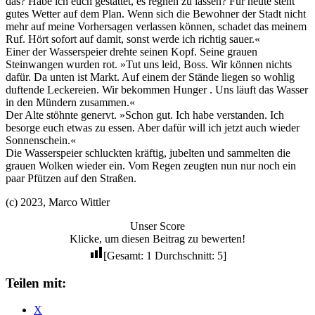
das? Habe ich euch gestattet, es regnen zu lassen? Für heute steht
gutes Wetter auf dem Plan. Wenn sich die Bewohner der Stadt nicht
mehr auf meine Vorhersagen verlassen können, schadet das meinem
Ruf. Hört sofort auf damit, sonst werde ich richtig sauer.«
Einer der Wasserspeier drehte seinen Kopf. Seine grauen
Steinwangen wurden rot. »Tut uns leid, Boss. Wir können nichts
dafür. Da unten ist Markt. Auf einem der Stände liegen so wohlig
duftende Leckereien. Wir bekommen Hunger . Uns läuft das Wasser
in den Mündern zusammen.«
Der Alte stöhnte genervt. »Schon gut. Ich habe verstanden. Ich
besorge euch etwas zu essen. Aber dafür will ich jetzt auch wieder
Sonnenschein.«
Die Wasserspeier schluckten kräftig, jubelten und sammelten die
grauen Wolken wieder ein. Vom Regen zeugten nun nur noch ein
paar Pfützen auf den Straßen.
(c) 2023, Marco Wittler
Unser Score
Klicke, um diesen Beitrag zu bewerten!
[Gesamt:
1
Durchschnitt:
5
]
Teilen mit:
X