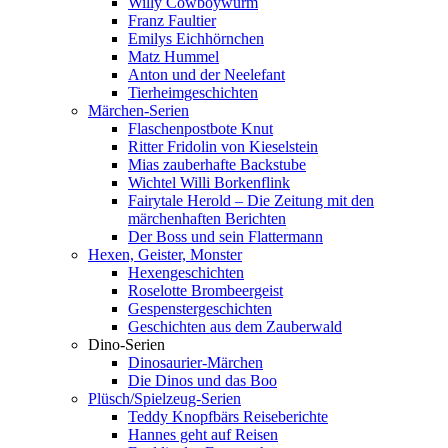
Willy Cowboywurm
Franz Faultier
Emilys Eichhörnchen
Matz Hummel
Anton und der Neelefant
Tierheimgeschichten
Märchen-Serien
Flaschenpostbote Knut
Ritter Fridolin von Kieselstein
Mias zauberhafte Backstube
Wichtel Willi Borkenflink
Fairytale Herold – Die Zeitung mit den
märchenhaften Berichten
Der Boss und sein Flattermann
Hexen, Geister, Monster
Hexengeschichten
Roselotte Brombeergeist
Gespenstergeschichten
Geschichten aus dem Zauberwald
Dino-Serien
Dinosaurier-Märchen
Die Dinos und das Boo
Plüsch/Spielzeug-Serien
Teddy Knopfbärs Reiseberichte
Hannes geht auf Reisen