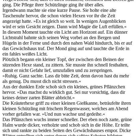
ging. Die Pflege ihrer Schützlinge ging ihr über alles.
Irgendwann machte sie eine kurze Pause. Sie holte eine alte
Taschenuhr hervor, die schon vielen Hexen vor ihr die Zeit
angezeigt hatte. »Es ist gleich so weit. In wenigen Augenblicken
wird er sein Gesicht zeigen. Dann wird Magie die Luft erfüllen.«
In diesem Moment tauchte ein Licht am Horizont auf. Ein dünner
Lichtstrahl bahnte sich seinen Weg vorbei an den Bergen und
Hügeln in der Ferne und durch den nahen Wald hindurch, bis er auf
das Gewächshaus traf. Der Mond ging auf und tauchte die Erde in
ein fahles weißes Licht.
Plötzlich begann ein kleiner Topf, der zwischen den Beinen der
sitzenden Hexe stand, zu zittern. Sie musste ihn schnell festhalten,
damit er nicht Gefahr lief, umzufallen und zu zerspringen.
»Ruhig. Ganz sachte. Lass dir bitte Zeit, denn davon hast du mehr
als genug. Du musst dich nicht stressen.«
Aus der dunklen Erde schob sich ein kleines, grünes Pflänzchen
hervor. »Das machst du wirklich gut. Sei nur vorsichtig, dass dir
keines deiner zarten Blätter abbricht.«
Die Kräuterhexe griff zu einer kleinen Gießkanne, beträufelte ihren
kleinen Schützling mit frischem Regenwasser, welches am Abend
vorher gefallen war. »Und nun wachse und gedeihe.«
Das Pflänzchen wuchs immer schneller. Der eben noch zarte, grüne
Halm wurde dicker, verholzte und schob sich in die Höhe. Er teilte
sich und rankte zu beiden Seiten des Gewächshauses empor. Dicke
Blätter entrollten sich unter denen sich saftige Schoten bildeten.