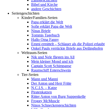
Zahngeschichten
Bibel und Kirche
andere Geschichten
Seriengeschichten
Kinder/Familien-Serien
Papa erklärt die Welt
Sofie erklärt Papa die Welt
Ninas Briefe
Tommis Tagebuch
Hallo Oma Fanny
Emmi ermittelt – Schlauer als die Polizei erlaubt
Onkel Pauls verrückte Briefe aus Deilinghofen
Weltraum-Serien
Nik und Nele fliegen ins All
Mein kleiner Mond und ich
Captain Scott Schimpanse
Raumschiff Enterschwein
Tier-Serien
Mann und Manni
Der Anton und Herr Fritte
N.C.I.S. – Katze
Piratenkatzen
Ritter Anton von Burg Suppenkelle
Froggy McMuscle
Ninos Schneckengeschichten