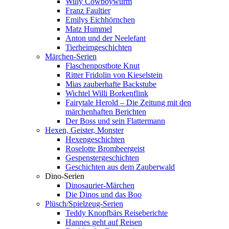
Willy Cowboywurm
Franz Faultier
Emilys Eichhörnchen
Matz Hummel
Anton und der Neelefant
Tierheimgeschichten
Märchen-Serien
Flaschenpostbote Knut
Ritter Fridolin von Kieselstein
Mias zauberhafte Backstube
Wichtel Willi Borkenflink
Fairytale Herold – Die Zeitung mit den
märchenhaften Berichten
Der Boss und sein Flattermann
Hexen, Geister, Monster
Hexengeschichten
Roselotte Brombeergeist
Gespenstergeschichten
Geschichten aus dem Zauberwald
Dino-Serien
Dinosaurier-Märchen
Die Dinos und das Boo
Plüsch/Spielzeug-Serien
Teddy Knopfbärs Reiseberichte
Hannes geht auf Reisen