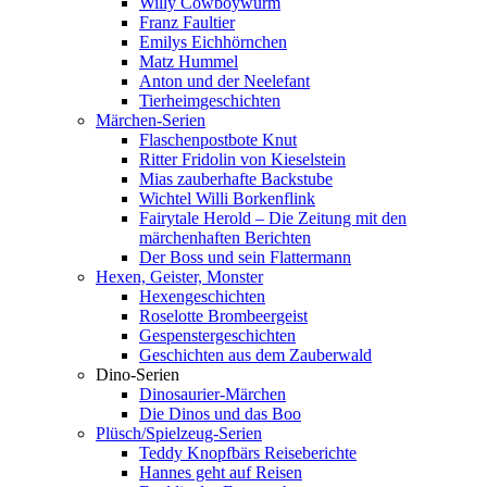
Willy Cowboywurm
Franz Faultier
Emilys Eichhörnchen
Matz Hummel
Anton und der Neelefant
Tierheimgeschichten
Märchen-Serien
Flaschenpostbote Knut
Ritter Fridolin von Kieselstein
Mias zauberhafte Backstube
Wichtel Willi Borkenflink
Fairytale Herold – Die Zeitung mit den
märchenhaften Berichten
Der Boss und sein Flattermann
Hexen, Geister, Monster
Hexengeschichten
Roselotte Brombeergeist
Gespenstergeschichten
Geschichten aus dem Zauberwald
Dino-Serien
Dinosaurier-Märchen
Die Dinos und das Boo
Plüsch/Spielzeug-Serien
Teddy Knopfbärs Reiseberichte
Hannes geht auf Reisen