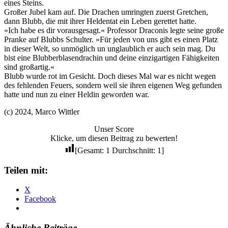
eines Steins.
Großer Jubel kam auf. Die Drachen umringten zuerst Gretchen,
dann Blubb, die mit ihrer Heldentat ein Leben gerettet hatte.
»Ich habe es dir vorausgesagt.« Professor Draconis legte seine große
Pranke auf Blubbs Schulter. »Für jeden von uns gibt es einen Platz
in dieser Welt, so unmöglich un unglaublich er auch sein mag. Du
bist eine Blubberblasendrachin und deine einzigartigen Fähigkeiten
sind großartig.«
Blubb wurde rot im Gesicht. Doch dieses Mal war es nicht wegen
des fehlenden Feuers, sondern weil sie ihren eigenen Weg gefunden
hatte und nun zu einer Heldin geworden war.
(c) 2024, Marco Wittler
Unser Score
Klicke, um diesen Beitrag zu bewerten!
[Gesamt:
1
Durchschnitt:
1
]
Teilen mit:
X
Facebook
Ähnliche Beiträge