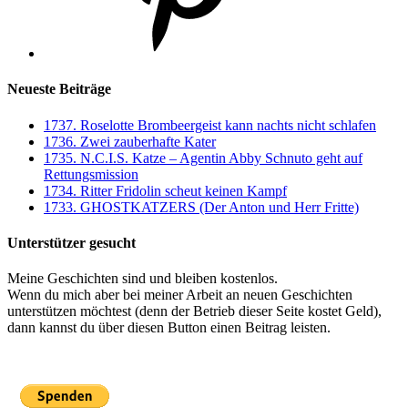
Neueste Beiträge
1737. Roselotte Brombeergeist kann nachts nicht schlafen
1736. Zwei zauberhafte Kater
1735. N.C.I.S. Katze – Agentin Abby Schnuto geht auf
Rettungsmission
1734. Ritter Fridolin scheut keinen Kampf
1733. GHOSTKATZERS (Der Anton und Herr Fritte)
Unterstützer gesucht
Meine Geschichten sind und bleiben kostenlos.
Wenn du mich aber bei meiner Arbeit an neuen Geschichten
unterstützen möchtest (denn der Betrieb dieser Seite kostet Geld),
dann kannst du über diesen Button einen Beitrag leisten.