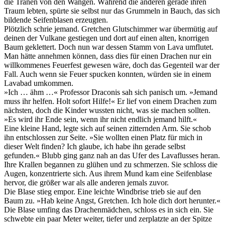
die Tränen von den Wangen. Während die anderen gerade ihren
Traum lebten, spürte sie selbst nur das Grummeln in Bauch, das sich
bildende Seifenblasen erzeugten.
Plötzlich schrie jemand. Gretchen Glutschimmer war übermütig auf
deinen der Vulkane gestiegen und dort auf einen alten, knorrigen
Baum geklettert. Doch nun war dessen Stamm von Lava umflutet.
Man hätte annehmen können, dass dies für einen Drachen nur ein
willkommenes Feuerfest gewesen wäre, doch das Gegenteil war der
Fall. Auch wenn sie Feuer spucken konnten, würden sie in einem
Lavabad umkommen.
»Ich … ähm …« Professor Draconis sah sich panisch um. »Jemand
muss ihr helfen. Holt sofort Hilfe!« Er lief von einem Drachen zum
nächsten, doch die Kinder wussten nicht, was sie machen sollten.
»Es wird ihr Ende sein, wenn ihr nicht endlich jemand hilft.«
Eine kleine Hand, legte sich auf seinen zitternden Arm. Sie schob
ihn entschlossen zur Seite. »Sie wollten einen Platz für mich in
dieser Welt finden? Ich glaube, ich habe ihn gerade selbst
gefunden.« Blubb ging ganz nah an das Ufer des Lavaflusses heran.
Ihre Krallen begannen zu glühen und zu schmerzen. Sie schloss die
Augen, konzentrierte sich. Aus ihrem Mund kam eine Seifenblase
hervor, die größer war als alle anderen jemals zuvor.
Die Blase stieg empor. Eine leichte Windbrise trieb sie auf den
Baum zu. »Hab keine Angst, Gretchen. Ich hole dich dort herunter.«
Die Blase umfing das Drachenmädchen, schloss es in sich ein. Sie
schwebte ein paar Meter weiter, tiefer und zerplatzte an der Spitze