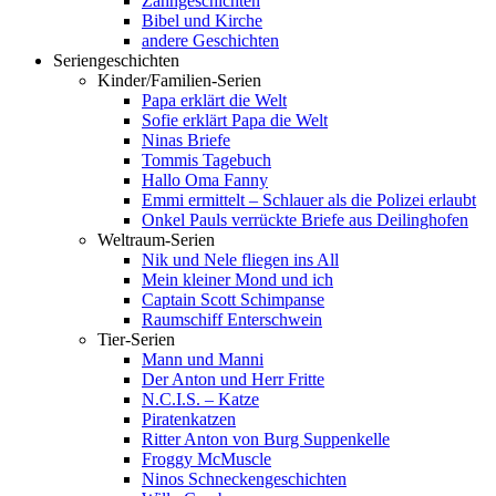
Zahngeschichten
Bibel und Kirche
andere Geschichten
Seriengeschichten
Kinder/Familien-Serien
Papa erklärt die Welt
Sofie erklärt Papa die Welt
Ninas Briefe
Tommis Tagebuch
Hallo Oma Fanny
Emmi ermittelt – Schlauer als die Polizei erlaubt
Onkel Pauls verrückte Briefe aus Deilinghofen
Weltraum-Serien
Nik und Nele fliegen ins All
Mein kleiner Mond und ich
Captain Scott Schimpanse
Raumschiff Enterschwein
Tier-Serien
Mann und Manni
Der Anton und Herr Fritte
N.C.I.S. – Katze
Piratenkatzen
Ritter Anton von Burg Suppenkelle
Froggy McMuscle
Ninos Schneckengeschichten