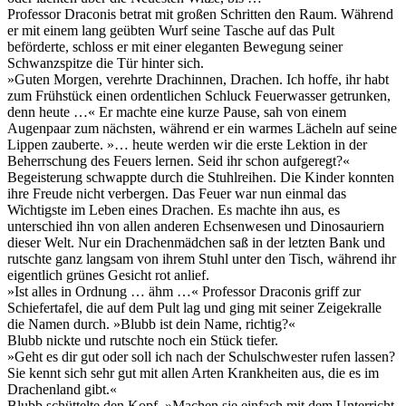
Professor Draconis betrat mit großen Schritten den Raum. Während
er mit einem lang geübten Wurf seine Tasche auf das Pult
beförderte, schloss er mit einer eleganten Bewegung seiner
Schwanzspitze die Tür hinter sich.
»Guten Morgen, verehrte Drachinnen, Drachen. Ich hoffe, ihr habt
zum Frühstück einen ordentlichen Schluck Feuerwasser getrunken,
denn heute …« Er machte eine kurze Pause, sah von einem
Augenpaar zum nächsten, während er ein warmes Lächeln auf seine
Lippen zauberte. »… heute werden wir die erste Lektion in der
Beherrschung des Feuers lernen. Seid ihr schon aufgeregt?«
Begeisterung schwappte durch die Stuhlreihen. Die Kinder konnten
ihre Freude nicht verbergen. Das Feuer war nun einmal das
Wichtigste im Leben eines Drachen. Es machte ihn aus, es
unterschied ihn von allen anderen Echsenwesen und Dinosauriern
dieser Welt. Nur ein Drachenmädchen saß in der letzten Bank und
rutschte ganz langsam von ihrem Stuhl unter den Tisch, während ihr
eigentlich grünes Gesicht rot anlief.
»Ist alles in Ordnung … ähm …« Professor Draconis griff zur
Schiefertafel, die auf dem Pult lag und ging mit seiner Zeigekralle
die Namen durch. »Blubb ist dein Name, richtig?«
Blubb nickte und rutschte noch ein Stück tiefer.
»Geht es dir gut oder soll ich nach der Schulschwester rufen lassen?
Sie kennt sich sehr gut mit allen Arten Krankheiten aus, die es im
Drachenland gibt.«
Blubb schüttelte den Kopf. »Machen sie einfach mit dem Unterricht