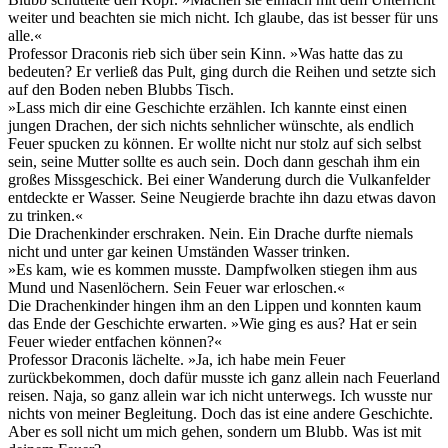
weiter und beachten sie mich nicht. Ich glaube, das ist besser für uns
alle.«
Professor Draconis rieb sich über sein Kinn. »Was hatte das zu
bedeuten? Er verließ das Pult, ging durch die Reihen und setzte sich
auf den Boden neben Blubbs Tisch.
»Lass mich dir eine Geschichte erzählen. Ich kannte einst einen
jungen Drachen, der sich nichts sehnlicher wünschte, als endlich
Feuer spucken zu können. Er wollte nicht nur stolz auf sich selbst
sein, seine Mutter sollte es auch sein. Doch dann geschah ihm ein
großes Missgeschick. Bei einer Wanderung durch die Vulkanfelder
entdeckte er Wasser. Seine Neugierde brachte ihn dazu etwas davon
zu trinken.«
Die Drachenkinder erschraken. Nein. Ein Drache durfte niemals
nicht und unter gar keinen Umständen Wasser trinken.
»Es kam, wie es kommen musste. Dampfwolken stiegen ihm aus
Mund und Nasenlöchern. Sein Feuer war erloschen.«
Die Drachenkinder hingen ihm an den Lippen und konnten kaum
das Ende der Geschichte erwarten. »Wie ging es aus? Hat er sein
Feuer wieder entfachen können?«
Professor Draconis lächelte. »Ja, ich habe mein Feuer
zurückbekommen, doch dafür musste ich ganz allein nach Feuerland
reisen. Naja, so ganz allein war ich nicht unterwegs. Ich wusste nur
nichts von meiner Begleitung. Doch das ist eine andere Geschichte.
Aber es soll nicht um mich gehen, sondern um Blubb. Was ist mit