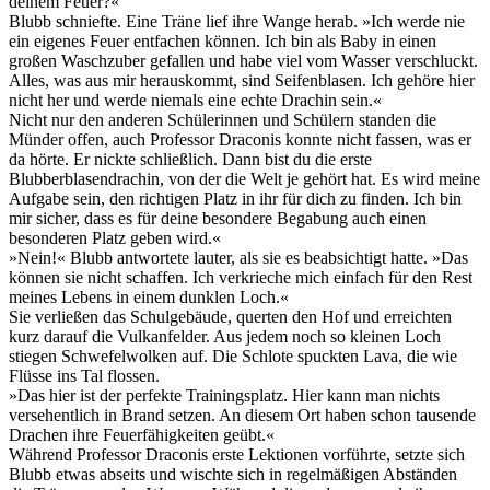
deinem Feuer?«
Blubb schniefte. Eine Träne lief ihre Wange herab. »Ich werde nie
ein eigenes Feuer entfachen können. Ich bin als Baby in einen
großen Waschzuber gefallen und habe viel vom Wasser verschluckt.
Alles, was aus mir herauskommt, sind Seifenblasen. Ich gehöre hier
nicht her und werde niemals eine echte Drachin sein.«
Nicht nur den anderen Schülerinnen und Schülern standen die
Münder offen, auch Professor Draconis konnte nicht fassen, was er
da hörte. Er nickte schließlich. Dann bist du die erste
Blubberblasendrachin, von der die Welt je gehört hat. Es wird meine
Aufgabe sein, den richtigen Platz in ihr für dich zu finden. Ich bin
mir sicher, dass es für deine besondere Begabung auch einen
besonderen Platz geben wird.«
»Nein!« Blubb antwortete lauter, als sie es beabsichtigt hatte. »Das
können sie nicht schaffen. Ich verkrieche mich einfach für den Rest
meines Lebens in einem dunklen Loch.«
Sie verließen das Schulgebäude, querten den Hof und erreichten
kurz darauf die Vulkanfelder. Aus jedem noch so kleinen Loch
stiegen Schwefelwolken auf. Die Schlote spuckten Lava, die wie
Flüsse ins Tal flossen.
»Das hier ist der perfekte Trainingsplatz. Hier kann man nichts
versehentlich in Brand setzen. An diesem Ort haben schon tausende
Drachen ihre Feuerfähigkeiten geübt.«
Während Professor Draconis erste Lektionen vorführte, setzte sich
Blubb etwas abseits und wischte sich in regelmäßigen Abständen