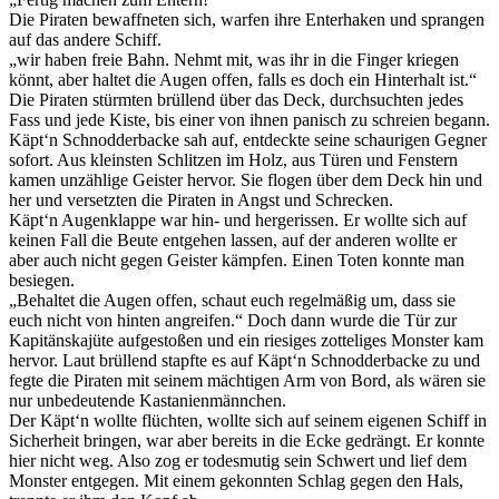
Die Piraten bewaffneten sich, warfen ihre Enterhaken und sprangen
auf das andere Schiff.
„wir haben freie Bahn. Nehmt mit, was ihr in die Finger kriegen
könnt, aber haltet die Augen offen, falls es doch ein Hinterhalt ist.“
Die Piraten stürmten brüllend über das Deck, durchsuchten jedes
Fass und jede Kiste, bis einer von ihnen panisch zu schreien begann.
Käpt‘n Schnodderbacke sah auf, entdeckte seine schaurigen Gegner
sofort. Aus kleinsten Schlitzen im Holz, aus Türen und Fenstern
kamen unzählige Geister hervor. Sie flogen über dem Deck hin und
her und versetzten die Piraten in Angst und Schrecken.
Käpt‘n Augenklappe war hin- und hergerissen. Er wollte sich auf
keinen Fall die Beute entgehen lassen, auf der anderen wollte er
aber auch nicht gegen Geister kämpfen. Einen Toten konnte man
besiegen.
„Behaltet die Augen offen, schaut euch regelmäßig um, dass sie
euch nicht von hinten angreifen.“ Doch dann wurde die Tür zur
Kapitänskajüte aufgestoßen und ein riesiges zotteliges Monster kam
hervor. Laut brüllend stapfte es auf Käpt‘n Schnodderbacke zu und
fegte die Piraten mit seinem mächtigen Arm von Bord, als wären sie
nur unbedeutende Kastanienmännchen.
Der Käpt‘n wollte flüchten, wollte sich auf seinem eigenen Schiff in
Sicherheit bringen, war aber bereits in die Ecke gedrängt. Er konnte
hier nicht weg. Also zog er todesmutig sein Schwert und lief dem
Monster entgegen. Mit einem gekonnten Schlag gegen den Hals,