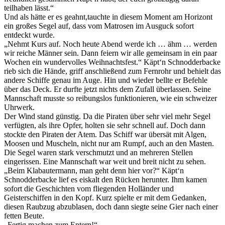
teilhaben lässt.“
Und als hätte er es geahnt,tauchte in diesem Moment am Horizont
ein großes Segel auf, dass vom Matrosen im Ausguck sofort
entdeckt wurde.
„Nehmt Kurs auf. Noch heute Abend werde ich … ähm … werden
wir reiche Männer sein. Dann feiern wir alle gemeinsam in ein paar
Wochen ein wundervolles Weihnachtsfest.“ Käpt‘n Schnodderbacke
rieb sich die Hände, griff anschließend zum Fernrohr und behielt das
andere Schiffe genau im Auge. Hin und wieder bellte er Befehle
über das Deck. Er durfte jetzt nichts dem Zufall überlassen. Seine
Mannschaft musste so reibungslos funktionieren, wie ein schweizer
Uhrwerk.
Der Wind stand günstig. Da die Piraten über sehr viel mehr Segel
verfügten, als ihre Opfer, holten sie sehr schnell auf. Doch dann
stockte den Piraten der Atem. Das Schiff war übersät mit Algen,
Moosen und Muscheln, nicht nur am Rumpf, auch an den Masten.
Die Segel waren stark verschmutzt und an mehreren Stellen
eingerissen. Eine Mannschaft war weit und breit nicht zu sehen.
„Beim Klabautermann, man geht denn hier vor?“ Käpt‘n
Schnodderbacke lief es eiskalt den Rücken herunter. Ihm kamen
sofort die Geschichten vom fliegenden Holländer und
Geisterschiffen in den Kopf. Kurz spielte er mit dem Gedanken,
diesen Raubzug abzublasen, doch dann siegte seine Gier nach einer
fetten Beute.
„Fertig machen zum Entern!“