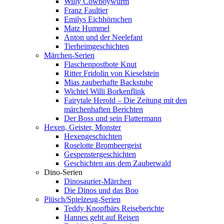
Willy Cowboywurm
Franz Faultier
Emilys Eichhörnchen
Matz Hummel
Anton und der Neelefant
Tierheimgeschichten
Märchen-Serien
Flaschenpostbote Knut
Ritter Fridolin von Kieselstein
Mias zauberhafte Backstube
Wichtel Willi Borkenflink
Fairytale Herold – Die Zeitung mit den
märchenhaften Berichten
Der Boss und sein Flattermann
Hexen, Geister, Monster
Hexengeschichten
Roselotte Brombeergeist
Gespenstergeschichten
Geschichten aus dem Zauberwald
Dino-Serien
Dinosaurier-Märchen
Die Dinos und das Boo
Plüsch/Spielzeug-Serien
Teddy Knopfbärs Reiseberichte
Hannes geht auf Reisen