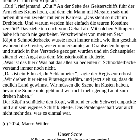
trennte er ihm den Kopf ab.
„Cut!“, rief jemand. „Cut!“ An der Seite des Geisterschiffs fuhr der
Arm eines Krans hoch, auf dem ein Mann mit Megafon saß und
neben ihm ein zweiter mit einer Kamera. „Das steht so nicht im
Drehbuch. Und warum werden hier einfach die teuren Kostüme
zerstört? Das ziehe ich euch vom Gehalt ab. Mit solchen Stümpern
habe ich noch nie gearbeitet. Verschwindet von meinem Set.“
Käpt‘n Schnodderbacke wusste noch immer nicht, wie ihm geschah,
während die Geister, wie er nun erkannte, an Drahtseilen hingen
und zurück in ihre Verstecke gezogen wurden und ein Schauspieler
zitternd vor Angst aus dem Monsterkostüm kletterte.
„Was ist das hier? Was hat das alles zu bedeuten?“ Schnodderbacke
verstand immer noch nicht.
„Das ist ein Filmset, du Schlaumeier.“, sagte der Regisseur erbost.
„Wir drehen hier einen Piratengruselfilm. und jetzt sieh zu, dass du
endlich Land gewinnst. Wir müssen die Szene im Kasten haben,
bevor die Sonne untergeht und wir nicht mehr genug Licht zum
drehen haben.“
Der Käpt‘n schüttelte den Kopf, während er sein Schwert einpackte
und auf sein eigenes Schiff kletterte. Das Piratengeschäft war auch
nicht mehr das, was es einmal war.
(c) 2024, Marco Wittler
Unser Score
Klicke, um diesen Beitrag zu bewerten!