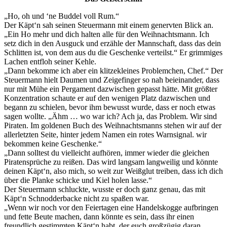
„Ho, oh und ‘ne Buddel voll Rum.“
Der Käpt‘n sah seinen Steuermann mit einem genervten Blick an.
„Ein Ho mehr und dich halten alle für den Weihnachtsmann. Ich
setz dich in den Ausguck und erzähle der Mannschaft, dass das dein
Schlitten ist, von dem aus du die Geschenke verteilst.“ Er grimmiges
Lachen entfloh seiner Kehle.
„Dann bekomme ich aber ein klitzekleines Problemchen, Chef.“ Der
Steuermann hielt Daumen und Zeigefinger so nah beieinander, dass
nur mit Mühe ein Pergament dazwischen gepasst hätte. Mit größter
Konzentration schaute er auf den wenigen Platz dazwischen und
begann zu schielen, bevor ihm bewusst wurde, dass er noch etwas
sagen wollte. „Ähm … wo war ich? Ach ja, das Problem. Wir sind
Piraten. Im goldenen Buch des Weihnachtsmanns stehen wir auf der
allerletzten Seite, hinter jedem Namen ein rotes Warnsignal. wir
bekommen keine Geschenke.“
„Dann solltest du vielleicht aufhören, immer wieder die gleichen
Piratensprüche zu reißen. Das wird langsam langweilig und könnte
deinen Käpt‘n, also mich, so weit zur Weißglut treiben, dass ich dich
über die Planke schicke und Kiel holen lasse.“
Der Steuermann schluckte, wusste er doch ganz genau, das mit
Käpt‘n Schnodderbacke nicht zu spaßen war.
„Wenn wir noch vor den Feiertagen eine Handelskogge aufbringen
und fette Beute machen, dann könnte es sein, dass ihr einen
freundlich gestimmten Käpt‘n habt, der euch großzügig daran