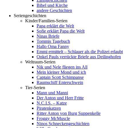
Zahngeschichten
Bibel und Kirche
andere Geschichten
Seriengeschichten
Kinder/Familien-Serien
Papa erklärt die Welt
Sofie erklärt Papa die Welt
Ninas Briefe
Tommis Tagebuch
Hallo Oma Fanny
Emmi ermittelt – Schlauer als die Polizei erlaubt
Onkel Pauls verrückte Briefe aus Deilinghofen
Weltraum-Serien
Nik und Nele fliegen ins All
Mein kleiner Mond und ich
Captain Scott Schimpanse
Raumschiff Enterschwein
Tier-Serien
Mann und Manni
Der Anton und Herr Fritte
N.C.I.S. – Katze
Piratenkatzen
Ritter Anton von Burg Suppenkelle
Froggy McMuscle
Ninos Schneckengeschichten