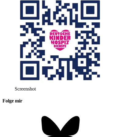
Screenshot
Folge mir
Bluesky