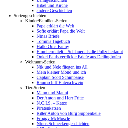
Zahngeschichten
Bibel und Kirche
andere Geschichten
Seriengeschichten
Kinder/Familien-Serien
Papa erklärt die Welt
Sofie erklärt Papa die Welt
Ninas Briefe
Tommis Tagebuch
Hallo Oma Fanny
Emmi ermittelt – Schlauer als die Polizei erlaubt
Onkel Pauls verrückte Briefe aus Deilinghofen
Weltraum-Serien
Nik und Nele fliegen ins All
Mein kleiner Mond und ich
Captain Scott Schimpanse
Raumschiff Enterschwein
Tier-Serien
Mann und Manni
Der Anton und Herr Fritte
N.C.I.S. – Katze
Piratenkatzen
Ritter Anton von Burg Suppenkelle
Froggy McMuscle
Ninos Schneckengeschichten