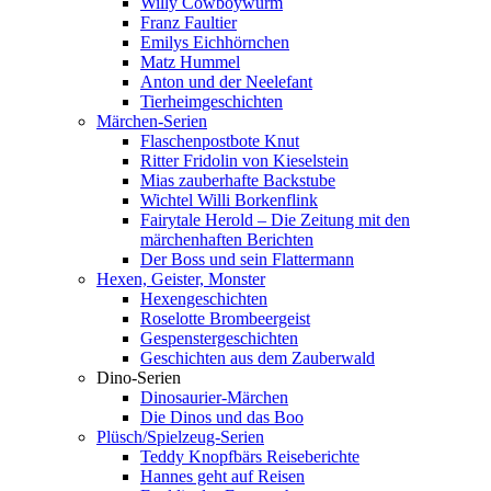
Willy Cowboywurm
Franz Faultier
Emilys Eichhörnchen
Matz Hummel
Anton und der Neelefant
Tierheimgeschichten
Märchen-Serien
Flaschenpostbote Knut
Ritter Fridolin von Kieselstein
Mias zauberhafte Backstube
Wichtel Willi Borkenflink
Fairytale Herold – Die Zeitung mit den
märchenhaften Berichten
Der Boss und sein Flattermann
Hexen, Geister, Monster
Hexengeschichten
Roselotte Brombeergeist
Gespenstergeschichten
Geschichten aus dem Zauberwald
Dino-Serien
Dinosaurier-Märchen
Die Dinos und das Boo
Plüsch/Spielzeug-Serien
Teddy Knopfbärs Reiseberichte
Hannes geht auf Reisen