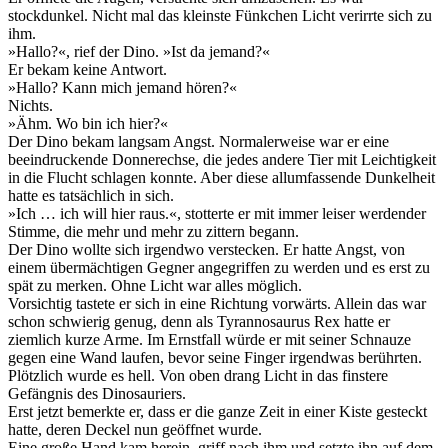
stockdunkel. Nicht mal das kleinste Fünkchen Licht verirrte sich zu
ihm.
»Hallo?«, rief der Dino. »Ist da jemand?«
Er bekam keine Antwort.
»Hallo? Kann mich jemand hören?«
Nichts.
»Ähm. Wo bin ich hier?«
Der Dino bekam langsam Angst. Normalerweise war er eine
beeindruckende Donnerechse, die jedes andere Tier mit Leichtigkeit
in die Flucht schlagen konnte. Aber diese allumfassende Dunkelheit
hatte es tatsächlich in sich.
»Ich … ich will hier raus.«, stotterte er mit immer leiser werdender
Stimme, die mehr und mehr zu zittern begann.
Der Dino wollte sich irgendwo verstecken. Er hatte Angst, von
einem übermächtigen Gegner angegriffen zu werden und es erst zu
spät zu merken. Ohne Licht war alles möglich.
Vorsichtig tastete er sich in eine Richtung vorwärts. Allein das war
schon schwierig genug, denn als Tyrannosaurus Rex hatte er
ziemlich kurze Arme. Im Ernstfall würde er mit seiner Schnauze
gegen eine Wand laufen, bevor seine Finger irgendwas berührten.
Plötzlich wurde es hell. Von oben drang Licht in das finstere
Gefängnis des Dinosauriers.
Erst jetzt bemerkte er, dass er die ganze Zeit in einer Kiste gesteckt
hatte, deren Deckel nun geöffnet wurde.
Eine große Hand kam herein, griff nach ihm und setzte ihn auf dem