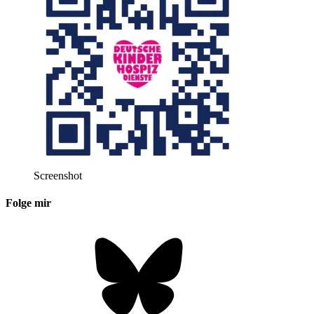
Screenshot
Folge mir
Bluesky