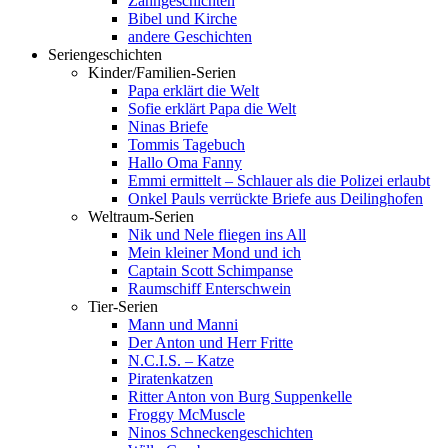
Zahngeschichten
Bibel und Kirche
andere Geschichten
Seriengeschichten
Kinder/Familien-Serien
Papa erklärt die Welt
Sofie erklärt Papa die Welt
Ninas Briefe
Tommis Tagebuch
Hallo Oma Fanny
Emmi ermittelt – Schlauer als die Polizei erlaubt
Onkel Pauls verrückte Briefe aus Deilinghofen
Weltraum-Serien
Nik und Nele fliegen ins All
Mein kleiner Mond und ich
Captain Scott Schimpanse
Raumschiff Enterschwein
Tier-Serien
Mann und Manni
Der Anton und Herr Fritte
N.C.I.S. – Katze
Piratenkatzen
Ritter Anton von Burg Suppenkelle
Froggy McMuscle
Ninos Schneckengeschichten