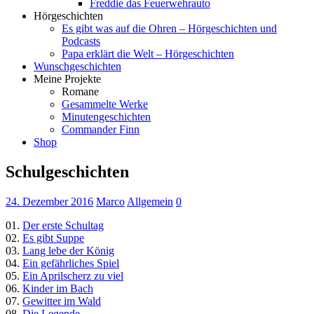
Freddie das Feuerwehrauto
Hörgeschichten
Es gibt was auf die Ohren – Hörgeschichten und
Podcasts
Papa erklärt die Welt – Hörgeschichten
Wunschgeschichten
Meine Projekte
Romane
Gesammelte Werke
Minutengeschichten
Commander Finn
Shop
Schulgeschichten
24. Dezember 2016
Marco
Allgemein
0
01.
Der erste Schultag
02.
Es gibt Suppe
03.
Lang lebe der König
04.
Ein gefährliches Spiel
05.
Ein Aprilscherz zu viel
06.
Kinder im Bach
07.
Gewitter im Wald
08.
Die Legende