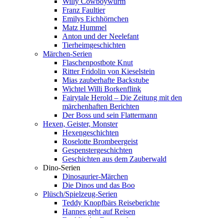
Willy Cowboywurm
Franz Faultier
Emilys Eichhörnchen
Matz Hummel
Anton und der Neelefant
Tierheimgeschichten
Märchen-Serien
Flaschenpostbote Knut
Ritter Fridolin von Kieselstein
Mias zauberhafte Backstube
Wichtel Willi Borkenflink
Fairytale Herold – Die Zeitung mit den
märchenhaften Berichten
Der Boss und sein Flattermann
Hexen, Geister, Monster
Hexengeschichten
Roselotte Brombeergeist
Gespenstergeschichten
Geschichten aus dem Zauberwald
Dino-Serien
Dinosaurier-Märchen
Die Dinos und das Boo
Plüsch/Spielzeug-Serien
Teddy Knopfbärs Reiseberichte
Hannes geht auf Reisen