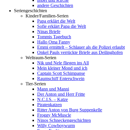
Bibel und Kirche
andere Geschichten
Seriengeschichten
Kinder/Familien-Serien
Papa erklärt die Welt
Sofie erklärt Papa die Welt
Ninas Briefe
Tommis Tagebuch
Hallo Oma Fanny
Emmi ermittelt – Schlauer als die Polizei erlaubt
Onkel Pauls verrückte Briefe aus Deilinghofen
Weltraum-Serien
Nik und Nele fliegen ins All
Mein kleiner Mond und ich
Captain Scott Schimpanse
Raumschiff Enterschwein
Tier-Serien
Mann und Manni
Der Anton und Herr Fritte
N.C.I.S. – Katze
Piratenkatzen
Ritter Anton von Burg Suppenkelle
Froggy McMuscle
Ninos Schneckengeschichten
Willy Cowboywurm