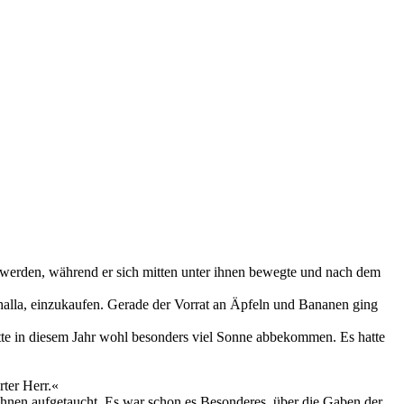
t werden, während er sich mitten unter ihnen bewegte und nach dem
alhalla, einzukaufen. Gerade der Vorrat an Äpfeln und Bananen ging
tte in diesem Jahr wohl besonders viel Sonne abbekommen. Es hatte
rter Herr.«
er ihnen aufgetaucht. Es war schon es Besonderes, über die Gaben der