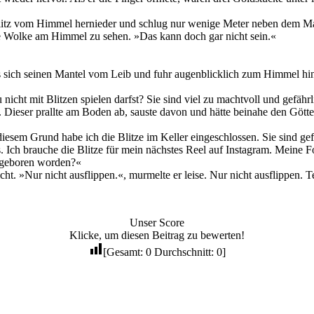
 Blitz vom Himmel hernieder und schlug nur wenige Meter neben dem Ma
e Wolke am Himmel zu sehen. »Das kann doch gar nicht sein.«
ss sich seinen Mantel vom Leib und fuhr augenblicklich zum Himmel hin
u nicht mit Blitzen spielen darfst? Sie sind viel zu machtvoll und gefäh
n. Dieser prallte am Boden ab, sauste davon und hätte beinahe den Gött
iesem Grund habe ich die Blitze im Keller eingeschlossen. Sie sind ge
. Ich brauche die Blitze für mein nächstes Reel auf Instagram. Meine 
t geboren worden?«
ht. »Nur nicht ausflippen.«, murmelte er leise. Nur nicht ausflippen. T
Unser Score
Klicke, um diesen Beitrag zu bewerten!
[Gesamt:
0
Durchschnitt:
0
]