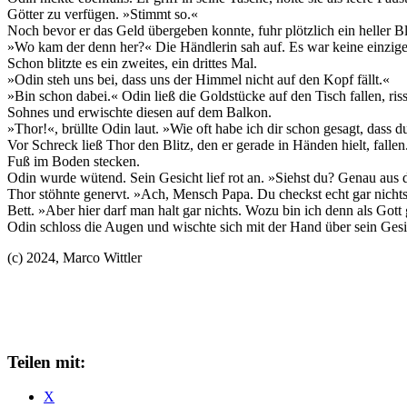
Götter zu verfügen. »Stimmt so.«
Noch bevor er das Geld übergeben konnte, fuhr plötzlich ein heller
»Wo kam der denn her?« Die Händlerin sah auf. Es war keine einzig
Schon blitzte es ein zweites, ein drittes Mal.
»Odin steh uns bei, dass uns der Himmel nicht auf den Kopf fällt.«
»Bin schon dabei.« Odin ließ die Goldstücke auf den Tisch fallen, ri
Sohnes und erwischte diesen auf dem Balkon.
»Thor!«, brüllte Odin laut. »Wie oft habe ich dir schon gesagt, dass d
Vor Schreck ließ Thor den Blitz, den er gerade in Händen hielt, falle
Fuß im Boden stecken.
Odin wurde wütend. Sein Gesicht lief rot an. »Siehst du? Genau aus d
Thor stöhnte genervt. »Ach, Mensch Papa. Du checkst echt gar nichts
Bett. »Aber hier darf man halt gar nichts. Wozu bin ich denn als Got
Odin schloss die Augen und wischte sich mit der Hand über sein Gesic
(c) 2024, Marco Wittler
Teilen mit:
X