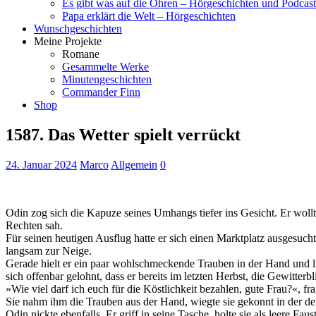
Es gibt was auf die Ohren – Hörgeschichten und Podcast
Papa erklärt die Welt – Hörgeschichten
Wunschgeschichten
Meine Projekte
Romane
Gesammelte Werke
Minutengeschichten
Commander Finn
Shop
1587. Das Wetter spielt verrückt
24. Januar 2024
Marco
Allgemein
0
Odin zog sich die Kapuze seines Umhangs tiefer ins Gesicht. Er wol
Rechten sah.
Für seinen heutigen Ausflug hatte er sich einen Marktplatz ausgesuch
langsam zur Neige.
Gerade hielt er ein paar wohlschmeckende Trauben in der Hand und l
sich offenbar gelohnt, dass er bereits im letzten Herbst, die Gewitterb
»Wie viel darf ich euch für die Köstlichkeit bezahlen, gute Frau?«, fr
Sie nahm ihm die Trauben aus der Hand, wiegte sie gekonnt in der der
Odin nickte ebenfalls. Er griff in seine Tasche, holte sie als leere F