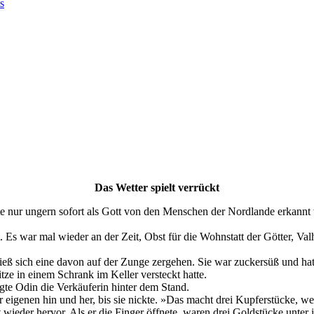
s
Das Wetter spielt verrückt
lte nur ungern sofort als Gott von den Menschen der Nordlande erkann
t. Es war mal wieder an der Zeit, Obst für die Wohnstatt der Götter, V
ieß sich eine davon auf der Zunge zergehen. Sie war zuckersüß und ha
litze in einem Schrank im Keller versteckt hatte.
agte Odin die Verkäuferin hinter dem Stand.
 eigenen hin und her, bis sie nickte. »Das macht drei Kupferstücke, we
aust wieder hervor. Als er die Finger öffnete, waren drei Goldstücke unt