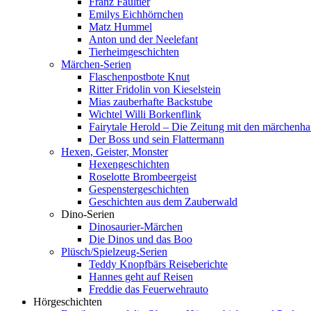
Franz Faultier
Emilys Eichhörnchen
Matz Hummel
Anton und der Neelefant
Tierheimgeschichten
Märchen-Serien
Flaschenpostbote Knut
Ritter Fridolin von Kieselstein
Mias zauberhafte Backstube
Wichtel Willi Borkenflink
Fairytale Herold – Die Zeitung mit den märchenha
Der Boss und sein Flattermann
Hexen, Geister, Monster
Hexengeschichten
Roselotte Brombeergeist
Gespenstergeschichten
Geschichten aus dem Zauberwald
Dino-Serien
Dinosaurier-Märchen
Die Dinos und das Boo
Plüsch/Spielzeug-Serien
Teddy Knopfbärs Reiseberichte
Hannes geht auf Reisen
Freddie das Feuerwehrauto
Hörgeschichten