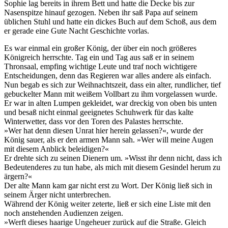
Sophie lag bereits in ihrem Bett und hatte die Decke bis zur
Nasenspitze hinauf gezogen. Neben ihr saß Papa auf seinem
üblichen Stuhl und hatte ein dickes Buch auf dem Schoß, aus dem
er gerade eine Gute Nacht Geschichte vorlas.
Es war einmal ein großer König, der über ein noch größeres
Königreich herrschte. Tag ein und Tag aus saß er in seinem
Thronsaal, empfing wichtige Leute und traf noch wichtigere
Entscheidungen, denn das Regieren war alles andere als einfach.
Nun begab es sich zur Weihnachtszeit, dass ein alter, rundlicher, tief
gebuckelter Mann mit weißem Vollbart zu ihm vorgelassen wurde.
Er war in alten Lumpen gekleidet, war dreckig von oben bis unten
und besaß nicht einmal geeignetes Schuhwerk für das kalte
Winterwetter, dass vor den Toren des Palastes herrschte.
»Wer hat denn diesen Unrat hier herein gelassen?«, wurde der
König sauer, als er den armen Mann sah. »Wer will meine Augen
mit diesem Anblick beleidigen?«
Er drehte sich zu seinen Dienern um. »Wisst ihr denn nicht, dass ich
Bedeutenderes zu tun habe, als mich mit diesem Gesindel herum zu
ärgern?«
Der alte Mann kam gar nicht erst zu Wort. Der König ließ sich in
seinem Ärger nicht unterbrechen.
Während der König weiter zeterte, ließ er sich eine Liste mit den
noch anstehenden Audienzen zeigen.
»Werft dieses haarige Ungeheuer zurück auf die Straße. Gleich