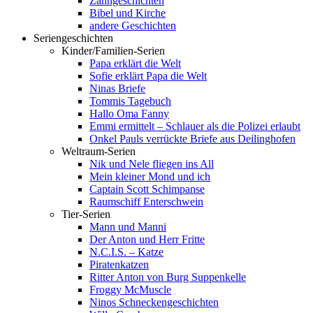
Zahngeschichten
Bibel und Kirche
andere Geschichten
Seriengeschichten
Kinder/Familien-Serien
Papa erklärt die Welt
Sofie erklärt Papa die Welt
Ninas Briefe
Tommis Tagebuch
Hallo Oma Fanny
Emmi ermittelt – Schlauer als die Polizei erlaubt
Onkel Pauls verrückte Briefe aus Deilinghofen
Weltraum-Serien
Nik und Nele fliegen ins All
Mein kleiner Mond und ich
Captain Scott Schimpanse
Raumschiff Enterschwein
Tier-Serien
Mann und Manni
Der Anton und Herr Fritte
N.C.I.S. – Katze
Piratenkatzen
Ritter Anton von Burg Suppenkelle
Froggy McMuscle
Ninos Schneckengeschichten