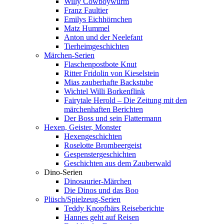
Willy Cowboywurm
Franz Faultier
Emilys Eichhörnchen
Matz Hummel
Anton und der Neelefant
Tierheimgeschichten
Märchen-Serien
Flaschenpostbote Knut
Ritter Fridolin von Kieselstein
Mias zauberhafte Backstube
Wichtel Willi Borkenflink
Fairytale Herold – Die Zeitung mit den
märchenhaften Berichten
Der Boss und sein Flattermann
Hexen, Geister, Monster
Hexengeschichten
Roselotte Brombeergeist
Gespenstergeschichten
Geschichten aus dem Zauberwald
Dino-Serien
Dinosaurier-Märchen
Die Dinos und das Boo
Plüsch/Spielzeug-Serien
Teddy Knopfbärs Reiseberichte
Hannes geht auf Reisen