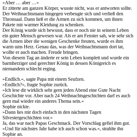
»Aber … aber …«
Er zitterte am ganzen Körper, wusste nicht, was er antworten sollte.
Der Weihnachtsmann hingegen verbeugte sich und verließ den
Thronsaal. Dann ließ er die Armen zu sich kommen, um ihnen
Pakete mir warmer Kleidung zu schenken.
Der König wurde sich bewusst, dass er noch nie in seinem Leben
ein guter Mensch gewesen war. Als er am Fenster sah, wie sehr sich
die Armen über die wenigen Geschenke freuten, wurde es ihm
warm ums Herz. Genau das, was der Weihnachtsmann dort tat,
wollte er auch machen. Freude bringen.
Von diesem Tag an änderte er sein Leben komplett und wurde ein
barmherziger und gerechter König in dessen Königreich es
niemandem schlecht erging.
»Endlich.«, sagte Papa mit einem Seufzen.
»Endlich?«, fragte Sophie zurück.
»Ich lese dir wirklich sehr gern jeden Abend eine Gute Nacht
Geschichte vor. Aber nach 24 Weihnachtsgeschichten darf es auch
gern mal wieder ein anderes Thema sein.«
Sophie nickte.
»Dann lies mir doch einfach in den nächsten Tagen
Silvestergeschichten vor.«
Ja, das war nach Papas Geschmack. Der Vorschlag gefiel ihm gut.
»Und für nächstes Jahr habe ich auch schon was.«, strahlte ihn
Sophie an.