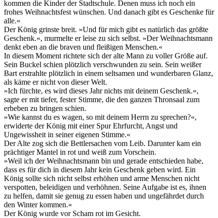
kommen die Kinder der Stadtschule. Denen muss ich noch ein
frohes Weihnachtsfest wünschen. Und danach gibt es Geschenke für
alle.«
Der König grinste breit. »Und für mich gibt es natürlich das größte
Geschenk.«, murmelte er leise zu sich selbst. »Der Weihnachtsmann
denkt eben an die braven und fleißigen Menschen.«
In diesem Moment richtete sich der alte Mann zu voller Größe auf.
Sein Buckel schien plötzlich verschwunden zu sein. Sein weißer
Bart erstrahlte plötzlich in einem seltsamen und wunderbaren Glanz,
als käme er nicht von dieser Welt.
»Ich fürchte, es wird dieses Jahr nichts mit deinem Geschenk.«,
sagte er mit tiefer, fester Stimme, die den ganzen Thronsaal zum
erbeben zu bringen schien.
»Wie kannst du es wagen, so mit deinem Herrn zu sprechen?«,
erwiderte der König mit einer Spur Ehrfurcht, Angst und
Ungewissheit in seiner eigenen Stimme.«
Der Alte zog sich die Bettlersachen vom Leib. Darunter kam ein
prächtiger Mantel in rot und weiß zum Vorschein.
»Weil ich der Weihnachtsmann bin und gerade entschieden habe,
dass es für dich in diesem Jahr kein Geschenk geben wird. Ein
König sollte sich nicht selbst erhöhen und arme Menschen nicht
verspotten, beleidigen und verhöhnen. Seine Aufgabe ist es, ihnen
zu helfen, damit sie genug zu essen haben und ungefährdet durch
den Winter kommen.«
Der König wurde vor Scham rot im Gesicht.