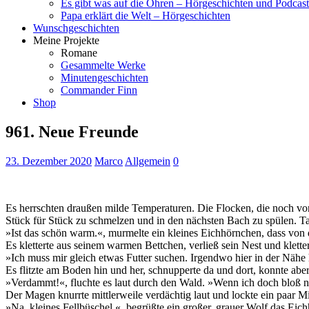
Es gibt was auf die Ohren – Hörgeschichten und Podcast
Papa erklärt die Welt – Hörgeschichten
Wunschgeschichten
Meine Projekte
Romane
Gesammelte Werke
Minutengeschichten
Commander Finn
Shop
961. Neue Freunde
23. Dezember 2020
Marco
Allgemein
0
Es herrschten draußen milde Temperaturen. Die Flocken, die noch vor
Stück für Stück zu schmelzen und in den nächsten Bach zu spülen. Tau
»Ist das schön warm.«, murmelte ein kleines Eichhörnchen, dass v
Es kletterte aus seinem warmen Bettchen, verließ sein Nest und klett
»Ich muss mir gleich etwas Futter suchen. Irgendwo hier in der Nähe
Es flitzte am Boden hin und her, schnupperte da und dort, konnte aber
»Verdammt!«, fluchte es laut durch den Wald. »Wenn ich doch bloß ni
Der Magen knurrte mittlerweile verdächtig laut und lockte ein paar Mi
»Na, kleines Fellbüschel.«, begrüßte ein großer, grauer Wolf das Ei