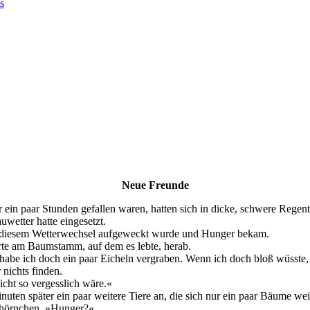
s
Neue Freunde
 ein paar Stunden gefallen waren, hatten sich in dicke, schwere Rege
wetter hatte eingesetzt.
on diesem Wetterwechsel aufgeweckt wurde und Hunger bekam.
erte am Baumstamm, auf dem es lebte, herab.
 habe ich doch ein paar Eicheln vergraben. Wenn ich doch bloß wüsste
 nichts finden.
cht so vergesslich wäre.«
nuten später ein paar weitere Tiere an, die sich nur ein paar Bäume wei
chhörnchen. »Hunger?«