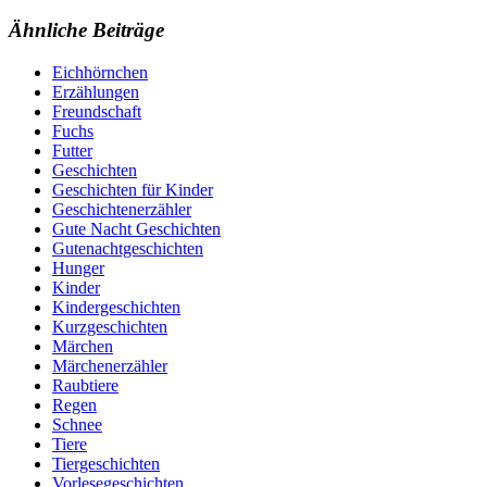
Ähnliche Beiträge
Eichhörnchen
Erzählungen
Freundschaft
Fuchs
Futter
Geschichten
Geschichten für Kinder
Geschichtenerzähler
Gute Nacht Geschichten
Gutenachtgeschichten
Hunger
Kinder
Kindergeschichten
Kurzgeschichten
Märchen
Märchenerzähler
Raubtiere
Regen
Schnee
Tiere
Tiergeschichten
Vorlesegeschichten