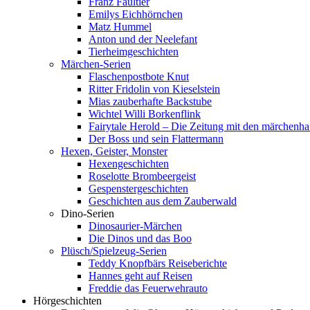
Franz Faultier
Emilys Eichhörnchen
Matz Hummel
Anton und der Neelefant
Tierheimgeschichten
Märchen-Serien
Flaschenpostbote Knut
Ritter Fridolin von Kieselstein
Mias zauberhafte Backstube
Wichtel Willi Borkenflink
Fairytale Herold – Die Zeitung mit den märchenha
Der Boss und sein Flattermann
Hexen, Geister, Monster
Hexengeschichten
Roselotte Brombeergeist
Gespenstergeschichten
Geschichten aus dem Zauberwald
Dino-Serien
Dinosaurier-Märchen
Die Dinos und das Boo
Plüsch/Spielzeug-Serien
Teddy Knopfbärs Reiseberichte
Hannes geht auf Reisen
Freddie das Feuerwehrauto
Hörgeschichten