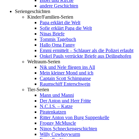
Bibel und Kirche
andere Geschichten
Seriengeschichten
Kinder/Familien-Serien
Papa erklärt die Welt
Sofie erklärt Papa die Welt
Ninas Briefe
Tommis Tagebuch
Hallo Oma Fanny
Emmi ermittelt – Schlauer als die Polizei erlaubt
Onkel Pauls verrückte Briefe aus Deilinghofen
Weltraum-Serien
Nik und Nele fliegen ins All
Mein kleiner Mond und ich
Captain Scott Schimpanse
Raumschiff Enterschwein
Tier-Serien
Mann und Manni
Der Anton und Herr Fritte
N.C.I.S. – Katze
Piratenkatzen
Ritter Anton von Burg Suppenkelle
Froggy McMuscle
Ninos Schneckengeschichten
Willy Cowboywurm