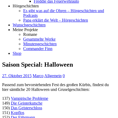
Freddie das Feuerwehrauto
Hörgeschichten
Es gibt was auf die Ohren – Hörgeschichten und
Podcasts
Papa erklärt die Welt – Hörgeschichten
Wunschgeschichten
Meine Projekte
Romane
Gesammelte Werke
Minutengeschichten
Commander Finn
Shop
Saison Special: Halloween
27. Oktober 2015
Marco
Allgemein
0
Passend zum bevorstehenden Fest des großen Kürbis, findest du
hier sämtliche 20 Halloween und Gruselgeschichten:
137)
Vampirische Probleme
149)
Die Geisterkutsche
150)
Das Geisterschloss
151)
Kopflos
152)
Der Fährmann