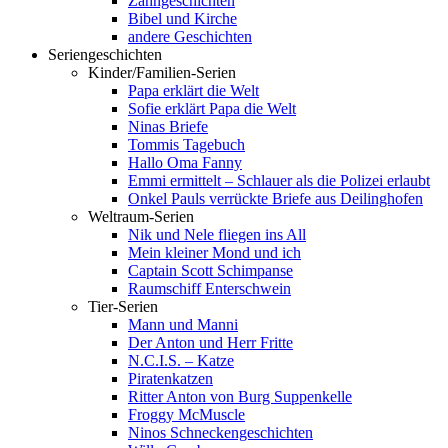
Zahngeschichten
Bibel und Kirche
andere Geschichten
Seriengeschichten
Kinder/Familien-Serien
Papa erklärt die Welt
Sofie erklärt Papa die Welt
Ninas Briefe
Tommis Tagebuch
Hallo Oma Fanny
Emmi ermittelt – Schlauer als die Polizei erlaubt
Onkel Pauls verrückte Briefe aus Deilinghofen
Weltraum-Serien
Nik und Nele fliegen ins All
Mein kleiner Mond und ich
Captain Scott Schimpanse
Raumschiff Enterschwein
Tier-Serien
Mann und Manni
Der Anton und Herr Fritte
N.C.I.S. – Katze
Piratenkatzen
Ritter Anton von Burg Suppenkelle
Froggy McMuscle
Ninos Schneckengeschichten