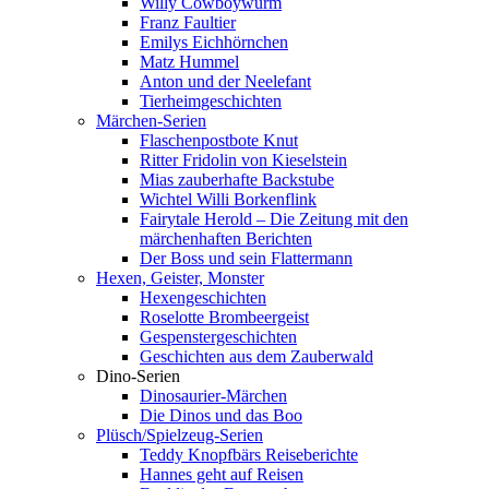
Willy Cowboywurm
Franz Faultier
Emilys Eichhörnchen
Matz Hummel
Anton und der Neelefant
Tierheimgeschichten
Märchen-Serien
Flaschenpostbote Knut
Ritter Fridolin von Kieselstein
Mias zauberhafte Backstube
Wichtel Willi Borkenflink
Fairytale Herold – Die Zeitung mit den
märchenhaften Berichten
Der Boss und sein Flattermann
Hexen, Geister, Monster
Hexengeschichten
Roselotte Brombeergeist
Gespenstergeschichten
Geschichten aus dem Zauberwald
Dino-Serien
Dinosaurier-Märchen
Die Dinos und das Boo
Plüsch/Spielzeug-Serien
Teddy Knopfbärs Reiseberichte
Hannes geht auf Reisen