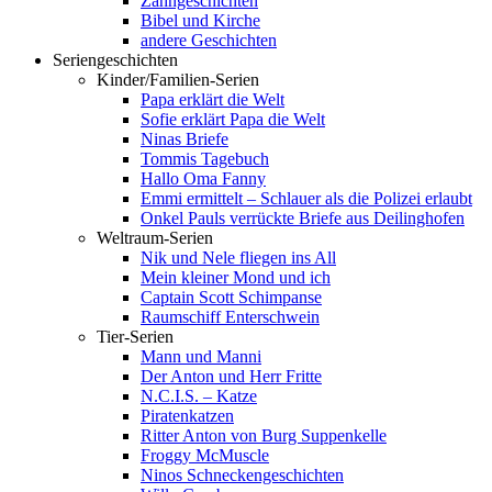
Zahngeschichten
Bibel und Kirche
andere Geschichten
Seriengeschichten
Kinder/Familien-Serien
Papa erklärt die Welt
Sofie erklärt Papa die Welt
Ninas Briefe
Tommis Tagebuch
Hallo Oma Fanny
Emmi ermittelt – Schlauer als die Polizei erlaubt
Onkel Pauls verrückte Briefe aus Deilinghofen
Weltraum-Serien
Nik und Nele fliegen ins All
Mein kleiner Mond und ich
Captain Scott Schimpanse
Raumschiff Enterschwein
Tier-Serien
Mann und Manni
Der Anton und Herr Fritte
N.C.I.S. – Katze
Piratenkatzen
Ritter Anton von Burg Suppenkelle
Froggy McMuscle
Ninos Schneckengeschichten