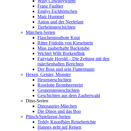
Willy Cowboywurm
Franz Faultier
Emilys Eichhörnchen
Matz Hummel
Anton und der Neelefant
Tierheimgeschichten
Märchen-Serien
Flaschenpostbote Knut
Ritter Fridolin von Kieselstein
Mias zauberhafte Backstube
Wichtel Willi Borkenflink
Fairytale Herold – Die Zeitung mit den
märchenhaften Berichten
Der Boss und sein Flattermann
Hexen, Geister, Monster
Hexengeschichten
Roselotte Brombeergeist
Gespenstergeschichten
Geschichten aus dem Zauberwald
Dino-Serien
Dinosaurier-Märchen
Die Dinos und das Boo
Plüsch/Spielzeug-Serien
Teddy Knopfbärs Reiseberichte
Hannes geht auf Reisen